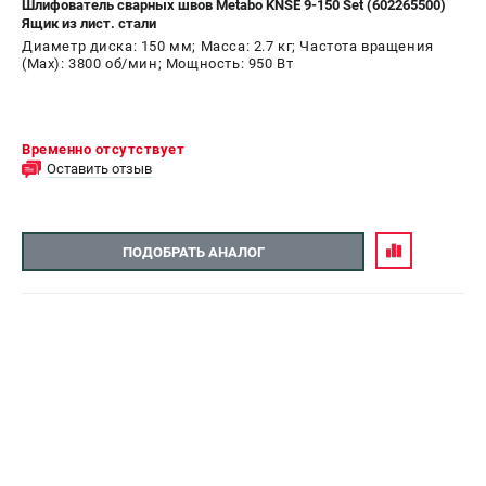
Шлифователь сварных швов Metabo KNSE 9-150 Set (602265500)
Ящик из лист. стали
СРАВНЕНИЕ
(
0
)
Диаметр диска: 150 мм; Масса: 2.7 кг; Частота вращения
(Max): 3800 об/мин; Мощность: 950 Вт
ИЗБРАННОЕ
(
0
)
МАГАЗИНЫ
Временно отсутствует
Оставить отзыв
СЕРВИС
ПОДОБРАТЬ АНАЛОГ
ПОДДЕРЖКА
Сервисный центр
ИНФОРМАЦИЯ
Юридическим лицам
Контакты
Правила обмена и возврата
Способы оплаты