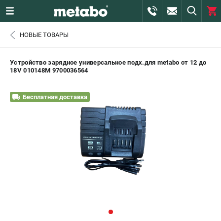
0 
НОВЫЕ ТОВАРЫ
₽
САНКТ-ПЕТЕРБУРГ
Устройство зарядное универсальное подх.для metabo от 12 до
18V 010148M 9700036564
+7 (812) 407-39-48
- ЗАКАЗ ИЗДЕЛИЙ
Бесплатная доставка
+7 (911) 360-06-14 | +7 (8112) 59-10-67
- ЗАКАЗ ЗАПЧАСТЕЙ
ЗАКАЗАТЬ ЗАПЧАСТЬ
ВХОД ИЛИ РЕГИСТРАЦИЯ
КАТАЛОГ
АКЦИИ