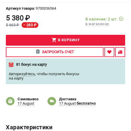
Артикул товара:
9700036564
СРАВНЕНИЕ
(
0
)
5 380 ₽
В наличии: 2 шт.
в магазинах
5 663 ₽
− 283 ₽
ИЗБРАННОЕ
(
0
)
В КОРЗИНУ
МАГАЗИНЫ
ЗАПРОСИТЬ СЧЕТ
СЕРВИС
81 бонус на карту
ПОДДЕРЖКА
Авторизуйтесь
,
чтобы получить бонусы
на карту
Сервисный центр
ИНФОРМАЦИЯ
Самовывоз
Доставка
17 August
17 August
бесплатно
Юридическим лицам
Контакты
Правила обмена и возврата
Способы оплаты
Характеристики