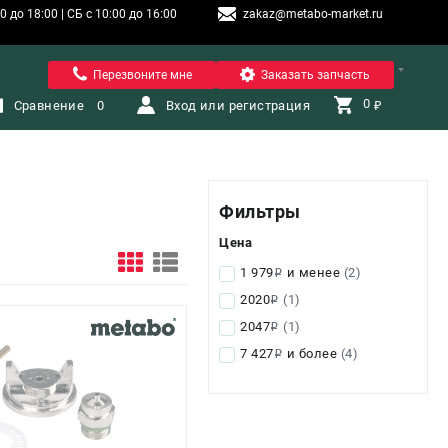
 до 18:00 | СБ с 10:00 до 16:00
zakaz@metabo-market.ru
Санкт-Петербург
Перезвоните мне
Заказать запчасть
0 
Сравнение
0
Вход или регистрация
₽
Фильтры
Цена
1 979
и менее
(2)
i
2020
(1)
i
2047
(1)
i
7 427
и более
(4)
i