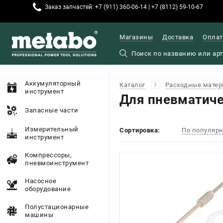
Заказ запчастей: +7 (911) 360-06-14 | +7 (8112) 59-10-67
Магазины
Доставка
Оплат
Аккумуляторный
Каталог
Расходные матер
инструмент
Для пневматиче
Запасные части
Измерительный
Сортировка:
По популяр
инструмент
Компрессоры,
пневмоинструмент
Насосное
оборудование
Полустационарные
машины