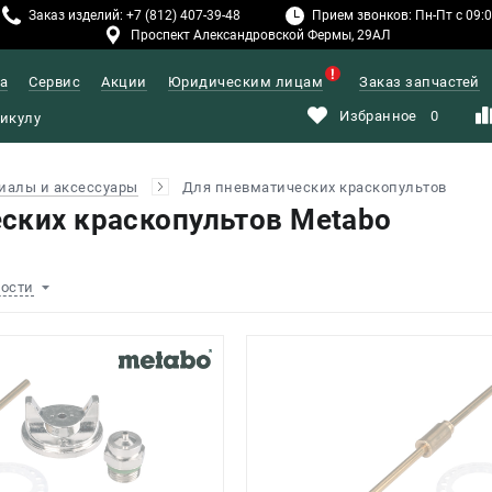
Заказ изделий: +7 (812) 407-39-48
Прием звонков: Пн-Пт с 09:00
Проспект Александровской Фермы, 29АЛ
а
Сервис
Акции
Юридическим лицам
Заказ запчастей
Избранное
0
иалы и аксессуары
Для пневматических краскопультов
ских краскопультов Metabo
ности