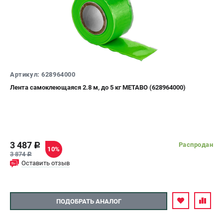
ЗАКАЗ ЗАПЧАСТЕЙ
+7 (911) 360-06-14 | +7 (8112) 59-10-67
zakaz@metabo-market.ru
Артикул: 628964000
Лента самоклеющаяся 2.8 м, до 5 кг METABO (628964000)
3 487
Распродан
c
10%
3 874
c
Оставить отзыв
ПОДОБРАТЬ АНАЛОГ