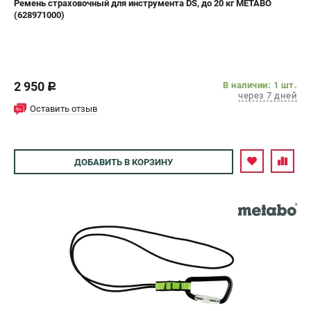
Ремень страховочный для инструмента DS, до 20 кг METABO
(628971000)
СРАВНЕНИЕ
(
0
)
ИЗБРАННОЕ
(
0
)
2 950
В наличии: 1 шт.
c
МАГАЗИНЫ
через 7 дней
Оставить отзыв
СЕРВИС
ДОБАВИТЬ
В КОРЗИНУ
ПОДДЕРЖКА
Сервисный центр
ИНФОРМАЦИЯ
Юридическим лицам
Контакты
Правила обмена и возврата
Способы оплаты