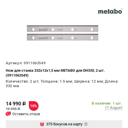
СРАВНЕНИЕ
(
0
)
ИЗБРАННОЕ
(
0
)
МАГАЗИНЫ
СЕРВИС
Артикул: 0911063549
ПОДДЕРЖКА
Нож для станка 332х12х1,5 мм METABO для DH330, 2 шт.
(0911063549)
Сервисный центр
Количество: 2 шт; Толщина: 1.5 мм; Ширина: 12 мм; Длина:
332 мм
ИНФОРМАЦИЯ
Юридическим лицам
14 990
В наличии: 1 шт.
c
10%
17 August
Контакты
16 655
c
Оставить отзыв
Правила обмена и возврата
Способы оплаты
375 бонусов на карту
?