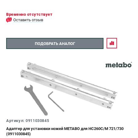
ЗАКАЗ ЗАПЧАСТЕЙ
+7 (911) 360-06-14 | +7 (8112) 59-10-67
Временно отсутствует
Оставить отзыв
zakaz@metabo-market.ru
ПОДОБРАТЬ АНАЛОГ
Артикул: 0911030845
Адаптер для установки ножей METABO для HC260C/M 721/730
(0911030845)