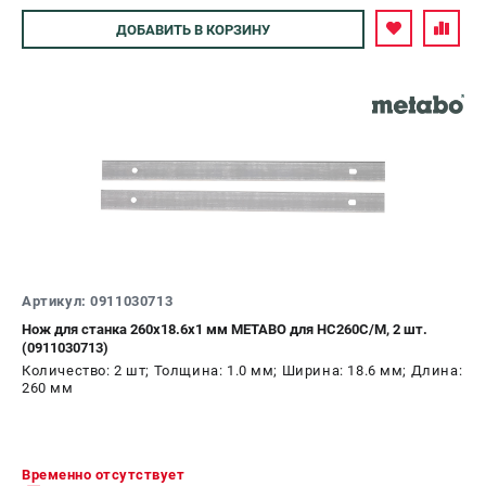
О компании
Авторизуйтесь
ДОБАВИТЬ
В КОРЗИНУ
О бренде
Политика обработки персональных данных
Новости
Программа бонусов
Как нас найти
Пользовательское соглашение
СЕТЕВОЙ ЭЛЕКТРОИНСТРУМЕНТ
Угловые шлифмашины (УШМ)
Перфораторы
Артикул: 0911030713
Дрели
Нож для станка 260х18.6х1 мм METABO для НС260C/M, 2 шт.
Лобзики
(0911030713)
Пылесосы
Количество: 2 шт; Толщина: 1.0 мм; Ширина: 18.6 мм; Длина:
260 мм
АККУМУЛЯТОРНЫЙ ИНСТРУМЕНТ
Аккумуляторные шуруповерты
Временно отсутствует