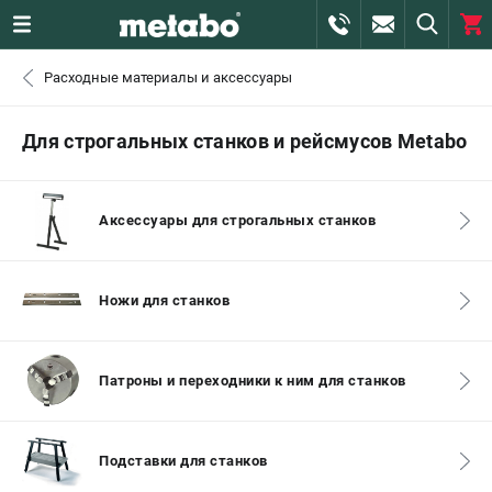
0 
Расходные материалы и аксессуары
₽
САНКТ-ПЕТЕРБУРГ
Для строгальных станков и рейсмусов Metabo
+7 (812) 407-39-48
- ЗАКАЗ ИЗДЕЛИЙ
Аксессуары для строгальных станков
+7 (911) 360-06-14 | +7 (8112) 59-10-67
- ЗАКАЗ ЗАПЧАСТЕЙ
Ножи для станков
ЗАКАЗАТЬ ЗАПЧАСТЬ
ВХОД ИЛИ РЕГИСТРАЦИЯ
Патроны и переходники к ним для станков
КАТАЛОГ
Подставки для станков
АКЦИИ