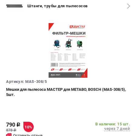
О компании
Штанги, трубы для пылесосов
О бренде
Политика обработки персональных данных
Новости
Программа бонусов
Как нас найти
Пользовательское соглашение
СЕТЕВОЙ ЭЛЕКТРОИНСТРУМЕНТ
Угловые шлифмашины (УШМ)
Перфораторы
Артикул: MAS-308/5
Дрели
Мешки для пылесоса МАСТЕР для METABO, BOSCH (MAS-308/5),
5шт.
Лобзики
Пылесосы
АККУМУЛЯТОРНЫЙ ИНСТРУМЕНТ
790
В наличии: 15 шт.
c
10%
через 7 дней
Аккумуляторные шуруповерты
878
c
Оставить отзыв