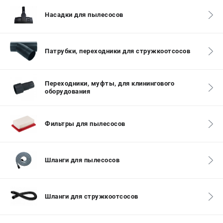
Насадки для пылесосов
СРАВНЕНИЕ
(
0
)
ИЗБРАННОЕ
(
0
)
Патрубки, переходники для стружкоотсосов
МАГАЗИНЫ
Переходники, муфты, для клинингового
оборудования
СЕРВИС
ПОДДЕРЖКА
Фильтры для пылесосов
Сервисный центр
Шланги для пылесосов
ИНФОРМАЦИЯ
Юридическим лицам
Контакты
Шланги для стружкоотсосов
Правила обмена и возврата
Способы оплаты