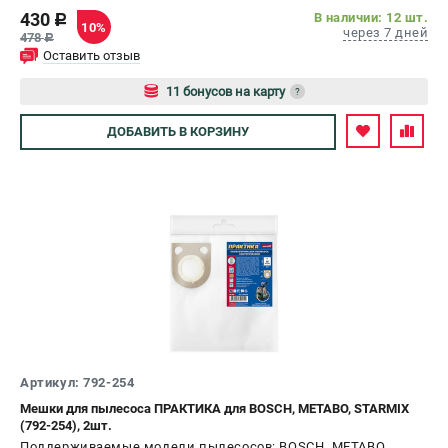
430
В наличии: 12 шт.
c
ЗАКАЗ ЗАПЧАСТЕЙ
10%
через 7 дней
478
c
+7 (911) 360-06-14 | +7 (8112) 59-10-67
Оставить отзыв
zakaz@metabo-market.ru
11 бонусов на карту
?
Авторизуйтесь
ДОБАВИТЬ
В КОРЗИНУ
Артикул: 792-254
Мешки для пылесоса ПРАКТИКА для BOSCH, METABO, STARMIX
(792-254), 2шт.
Поддерживаемые модели пылесосов: BOSCH. METABO.