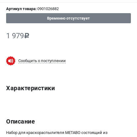
Артикул товара:
0901026882
СРАВНЕНИЕ
(
0
)
Временно отсутствует
ИЗБРАННОЕ
(
0
)
1 979
c
МАГАЗИНЫ
СЕРВИС
Сообщить о поступлении
ПОДДЕРЖКА
Сервисный центр
Характеристики
ИНФОРМАЦИЯ
Юридическим лицам
Контакты
Описание
Правила обмена и возврата
Способы оплаты
Набор для краскораспылителя METABO состоящий из