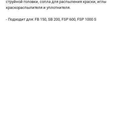
струйной головки, сопла для распыления краски, иглы
О компании
краскораспылителя и уплотнителя.
О бренде
Политика обработки персональных данных
- Подходит для: FB 150, SB 200, FSP 600, FSP 1000 S
Новости
Программа бонусов
Как нас найти
Пользовательское соглашение
СЕТЕВОЙ ЭЛЕКТРОИНСТРУМЕНТ
Угловые шлифмашины (УШМ)
Перфораторы
Дрели
Лобзики
Пылесосы
АККУМУЛЯТОРНЫЙ ИНСТРУМЕНТ
Аккумуляторные шуруповерты