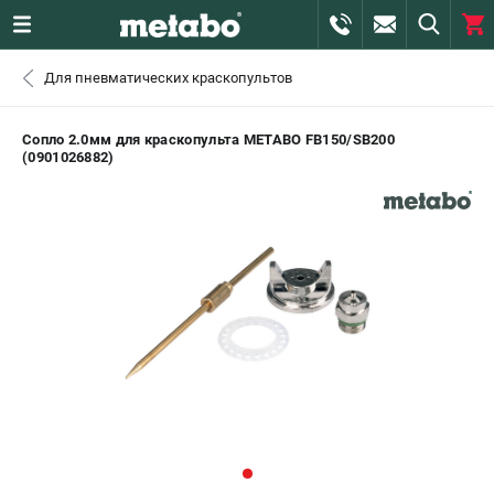
0 
Для пневматических краскопультов
₽
САНКТ-ПЕТЕРБУРГ
Сопло 2.0мм для краскопульта METABO FB150/SB200
(0901026882)
+7 (812) 407-39-48
- ЗАКАЗ ИЗДЕЛИЙ
+7 (911) 360-06-14 | +7 (8112) 59-10-67
- ЗАКАЗ ЗАПЧАСТЕЙ
ЗАКАЗАТЬ ЗАПЧАСТЬ
ВХОД ИЛИ РЕГИСТРАЦИЯ
КАТАЛОГ
АКЦИИ