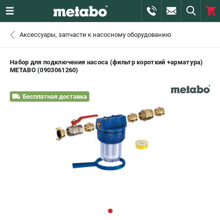
0 
Аксессуары, запчасти к насосному оборудованию
₽
САНКТ-ПЕТЕРБУРГ
Набор для подключения насоса (фильтр короткий +арматура)
METABO (0903061260)
+7 (812) 407-39-48
- ЗАКАЗ ИЗДЕЛИЙ
Бесплатная доставка
+7 (911) 360-06-14 | +7 (8112) 59-10-67
- ЗАКАЗ ЗАПЧАСТЕЙ
ЗАКАЗАТЬ ЗАПЧАСТЬ
ВХОД ИЛИ РЕГИСТРАЦИЯ
КАТАЛОГ
АКЦИИ