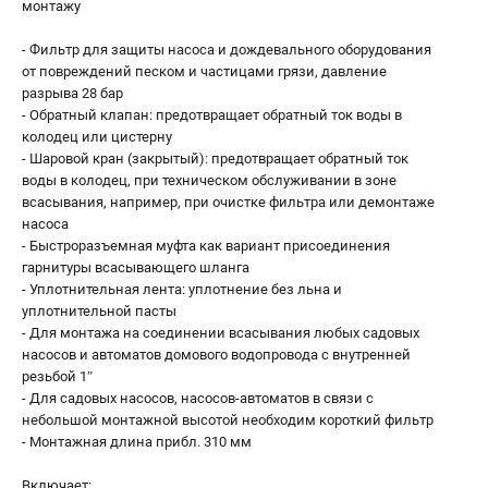
монтажу
О компании
О бренде
- Фильтр для защиты насоса и дождевального оборудования
Политика обработки персональных данных
от повреждений песком и частицами грязи, давление
Новости
разрыва 28 бар
- Обратный клапан: предотвращает обратный ток воды в
Программа бонусов
колодец или цистерну
Как нас найти
- Шаровой кран (закрытый): предотвращает обратный ток
Пользовательское соглашение
воды в колодец, при техническом обслуживании в зоне
всасывания, например, при очистке фильтра или демонтаже
насоса
СЕТЕВОЙ ЭЛЕКТРОИНСТРУМЕНТ
- Быстроразъемная муфта как вариант присоединения
Угловые шлифмашины (УШМ)
гарнитуры всасывающего шланга
- Уплотнительная лента: уплотнение без льна и
Перфораторы
уплотнительной пасты
Дрели
- Для монтажа на соединении всасывания любых садовых
Лобзики
насосов и автоматов домового водопровода с внутренней
Пылесосы
резьбой 1ʺ
- Для садовых насосов, насосов-автоматов в связи с
небольшой монтажной высотой необходим короткий фильтр
АККУМУЛЯТОРНЫЙ ИНСТРУМЕНТ
- Монтажная длина прибл. 310 мм
Аккумуляторные шуруповерты
Включает: