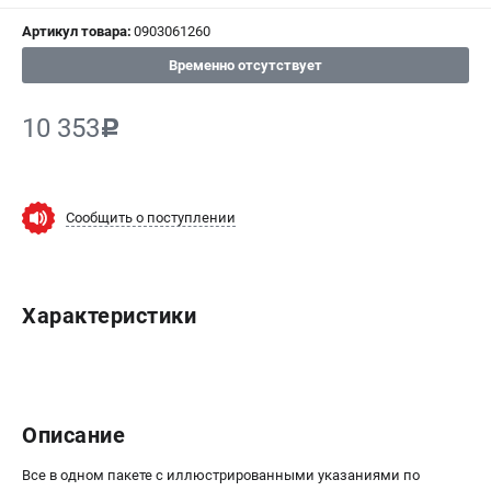
Артикул товара:
0903061260
СРАВНЕНИЕ
(
0
)
Временно отсутствует
ИЗБРАННОЕ
(
0
)
10 353
c
МАГАЗИНЫ
СЕРВИС
Сообщить о поступлении
ПОДДЕРЖКА
Сервисный центр
Характеристики
ИНФОРМАЦИЯ
Юридическим лицам
Контакты
Описание
Правила обмена и возврата
Способы оплаты
Все в одном пакете с иллюстрированными указаниями по