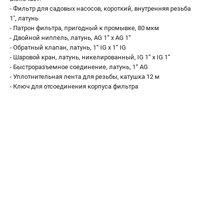
Аккумуляторные перфораторы
- Фильтр для садовых насосов, короткий, внутренняя резьба
Аккумуляторные УШМ
1", латунь
Наборы инструмента
- Патрон фильтра, пригодный к промывке, 80 мкм
- Двойной ниппель, латунь, AG 1“ x AG 1“
Аккумуляторные лобзики
- Обратный клапан, латунь, 1“ IG x 1“ IG
- Шаровой кран, латунь, никелированный, IG 1“ x IG 1“
РАСХОДНЫЕ МАТЕРИАЛЫ И АКСЕССУАРЫ
- Быстроразъемное соединение, латунь, 1“ AG
- Уплотнительная лента для резьбы, катушка 12 м
Аккумуляторы и зарядные устройства
- Ключ для отсоединения корпуса фильтра
Запчасти для изделий
Кейсы и сумки
ТЕЛЕФОН (САНКТ-ПЕТЕРБУРГ)
+7 (812) 407-39-48
Информация размещённая на сайте не является публичной
офертой.
8 (812) 318-40-26
8 (800) 550-70-46
Режим работы колл-центра:
пн-пт - с 9:00 до 18:00
сб - с 10:00 до 16:00
вс - выходной