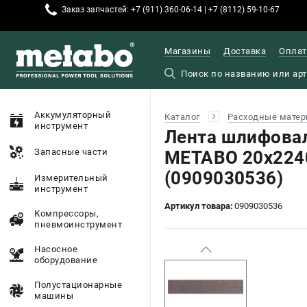
Заказ запчастей: +7 (911) 360-06-14 | +7 (8112) 59-10-67
Магазины
Доставка
Оплат
Аккумуляторный
Каталог
Расходные матер
инструмент
Лента шлифова
Запасные части
METABO 20x2240
(0909030536)
Измерительный
инструмент
Артикул товара:
0909030536
Компрессоры,
пневмоинструмент
Насосное
оборудование
Полустационарные
машины