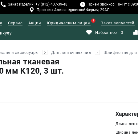
Заказ изделий: +7 (812) 407-39-48
Прием звонков: Пн-Пт с 09:00
Проспект Александровской Фермы, 29АЛ
а
Сервис
Акции
Юридическим лицам
Заказ запчастей
Избранное
0
иалы и аксессуары
Для ленточных пил
Шлифленты для 
льная тканевая
 мм K120, 3 шт.
Характе
Длина ленты
Ширина лен