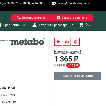
 до 18:00 | СБ с 10:00 до 16:00
zakaz@metabo-market.ru
Санкт-Петербург
Перезвоните мне
Заказать запчасть
0 
Сравнение
0
Вход или регистрация
₽
ленточных станков
Нашли дешевле?
1 365 ₽
1 517 ₽
− 152 ₽
ПОДОБРАТЬ АНАЛОГ
ристики
, мм : 2240
ты, мм : 20