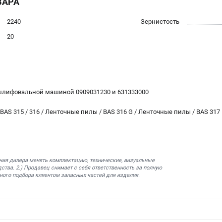
ВАРА
2240
Зернистость
20
шлифовальной машиной 0909031230 и 631333000
AS 315 / 316 / Ленточные пилы / BAS 316 G / Ленточные пилы / BAS 317 
ния дилера менять комплектацию, технические, визуальные
ства. 2.) Продавец снимает с себя ответственность за полную
ного подбора клиентом запасных частей для изделия.