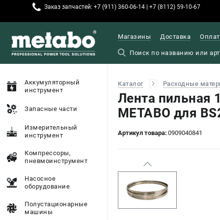
Заказ запчастей: +7 (911) 360-06-14 | +7 (8112) 59-10-67
Магазины
Доставка
Оплат
Аккумуляторный
Каталог
Расходные матер
инструмент
Лента пильная 
Запасные части
METABO для BS2
Измерительный
Артикул товара:
0909040841
инструмент
Компрессоры,
пневмоинструмент
Насосное
оборудование
Полустационарные
машины