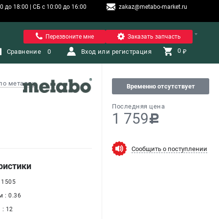
 до 18:00 | СБ с 10:00 до 16:00
zakaz@metabo-market.ru
Санкт-Петербург
Перезвоните мне
Заказать запчасть
0 
Сравнение
0
Вход или регистрация
₽
по металлу
Временно отсутствует
Последняя цена
1 759
c
Сообщить о поступлении
ристики
 1505
 : 0.36
: 12