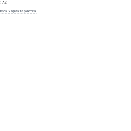
: А2
исок характеристик