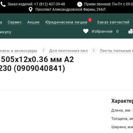
Заказ изделий: +7 (812) 407-39-48
Прием звонков: Пн-Пт с 09:00
Проспект Александровской Фермы, 29АЛ
а
Сервис
Акции
Юридическим лицам
Заказ запчастей
Избранное
0
иалы и аксессуары
Для ленточных пил
Ленты пильные 
1505x12х0.36 мм А2
30 (0909040841)
Характе
Длина, мм :
Толщина, мм
Ширина, мм 