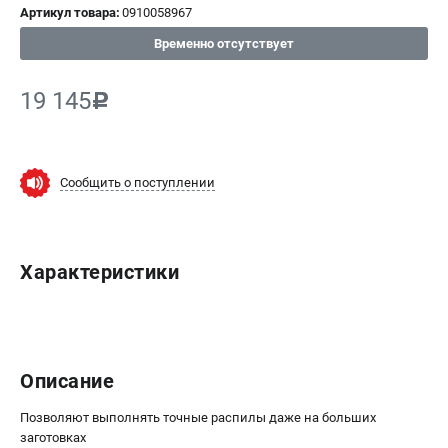
Артикул товара:
0910058967
СРАВНЕНИЕ
(
0
)
Временно отсутствует
ИЗБРАННОЕ
(
0
)
19 145
c
МАГАЗИНЫ
Сообщить о поступлении
СЕРВИС
ПОДДЕРЖКА
Характеристики
Сервисный центр
ИНФОРМАЦИЯ
Юридическим лицам
Описание
Контакты
Правила обмена и возврата
Позволяют выполнять точные распилы даже на больших
Способы оплаты
заготовках