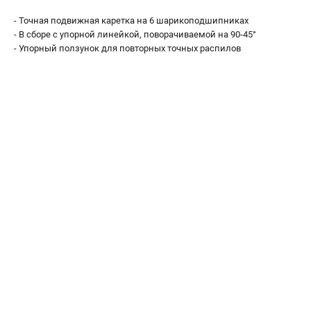
О компании
- Точная подвижная каретка на 6 шарикоподшипниках
О бренде
- В сборе с упорной линейкой, поворачиваемой на 90-45°
Политика обработки персональных данных
- Упорный ползунок для повторных точных распилов
Новости
Программа бонусов
Как нас найти
Пользовательское соглашение
СЕТЕВОЙ ЭЛЕКТРОИНСТРУМЕНТ
Угловые шлифмашины (УШМ)
Перфораторы
Дрели
Лобзики
Пылесосы
АККУМУЛЯТОРНЫЙ ИНСТРУМЕНТ
Аккумуляторные шуруповерты