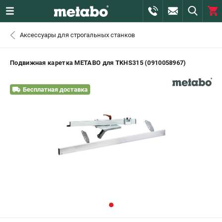
0 
Аксессуары для строгальных станков
₽
САНКТ-ПЕТЕРБУРГ
Подвижная каретка METABO для TKHS315 (0910058967)
+7 (812) 407-39-48
- ЗАКАЗ ИЗДЕЛИЙ
Бесплатная доставка
+7 (911) 360-06-14 | +7 (8112) 59-10-67
- ЗАКАЗ ЗАПЧАСТЕЙ
ЗАКАЗАТЬ ЗАПЧАСТЬ
ВХОД ИЛИ РЕГИСТРАЦИЯ
КАТАЛОГ
АКЦИИ