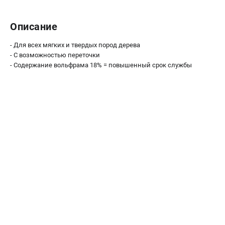
О компании
О бренде
Описание
Политика обработки персональных данных
Новости
- Для всех мягких и твердых пород дерева
Программа бонусов
- С возможностью переточки
- Содержание вольфрама 18% = повышенный срок службы
Как нас найти
Пользовательское соглашение
СЕТЕВОЙ ЭЛЕКТРОИНСТРУМЕНТ
Угловые шлифмашины (УШМ)
Перфораторы
Дрели
Лобзики
Пылесосы
АККУМУЛЯТОРНЫЙ ИНСТРУМЕНТ
Аккумуляторные шуруповерты