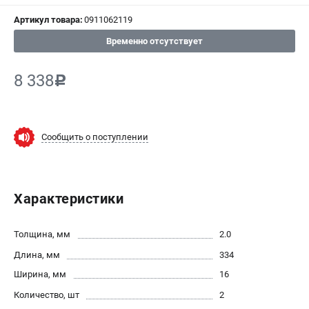
Артикул товара:
0911062119
СРАВНЕНИЕ
(
0
)
Временно отсутствует
ИЗБРАННОЕ
(
0
)
8 338
c
МАГАЗИНЫ
СЕРВИС
Сообщить о поступлении
ПОДДЕРЖКА
Сервисный центр
Характеристики
ИНФОРМАЦИЯ
Толщина, мм
2.0
Юридическим лицам
Длина, мм
334
Контакты
Ширина, мм
16
Правила обмена и возврата
Количество, шт
2
Способы оплаты