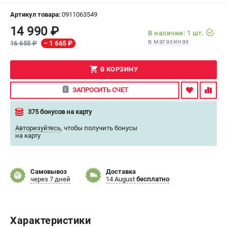
Артикул товара:
0911063549
СРАВНЕНИЕ
(
0
)
14 990 ₽
В наличии: 1 шт.
в магазинах
16 655 ₽
− 1 665 ₽
ИЗБРАННОЕ
(
0
)
В КОРЗИНУ
МАГАЗИНЫ
ЗАПРОСИТЬ СЧЕТ
СЕРВИС
375 бонусов на карту
ПОДДЕРЖКА
Авторизуйтесь
,
чтобы получить бонусы
на карту
Сервисный центр
ИНФОРМАЦИЯ
Самовывоз
Доставка
через 7 дней
14 August
бесплатно
Юридическим лицам
Контакты
Правила обмена и возврата
Способы оплаты
Характеристики