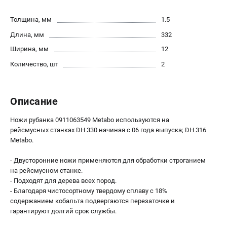
О компании
О бренде
Толщина, мм
1.5
Политика обработки персональных данных
Длина, мм
332
Новости
Ширина, мм
12
Программа бонусов
Количество, шт
2
Как нас найти
Пользовательское соглашение
Описание
СЕТЕВОЙ ЭЛЕКТРОИНСТРУМЕНТ
Ножи рубанка 0911063549 Metabo используются на
Угловые шлифмашины (УШМ)
рейсмусных станках DH 330 начиная с 06 года выпуска; DH 316
Перфораторы
Metabo.
Дрели
Лобзики
- Двусторонние ножи применяются для обработки строганием
на рейсмусном станке.
Пылесосы
- Подходят для дерева всех пород.
- Благодаря чистосортному твердому сплаву с 18%
АККУМУЛЯТОРНЫЙ ИНСТРУМЕНТ
содержанием кобальта подвергаются перезаточке и
гарантируют долгий срок службы.
Аккумуляторные шуруповерты