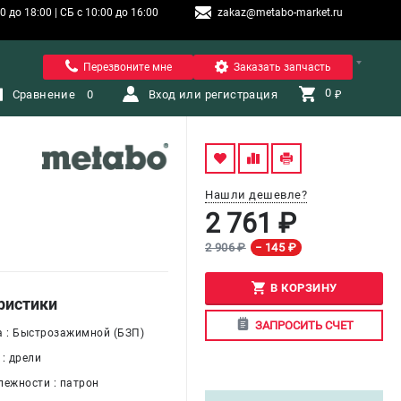
 до 18:00 | СБ с 10:00 до 16:00
zakaz@metabo-market.ru
Санкт-Петербург
Перезвоните мне
Заказать запчасть
0 
Сравнение
0
Вход или регистрация
₽
Нашли дешевле?
2 761 ₽
2 906 ₽
− 145 ₽
В КОРЗИНУ
ристики
ЗАПРОСИТЬ СЧЕТ
а : Быстрозажимной (БЗП)
: дрели
лежности : патрон