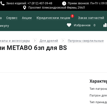
Заказ изделий: +7 (812) 407-39-48
Прием звонков: Пн-Пт с 09:00
Проспект Александровской Фермы, 29АЛ
а
Сервис
Акции
Юридическим лицам
Заказ запчастей
Избранное
0
иалы и аксессуары
Для дрелей
Патроны сверлильные
ли METABO бзп для BS
)
Характе
Тип патрон
Патрон для 
Тип принад