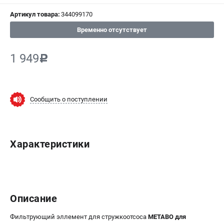
Артикул товара:
344099170
СРАВНЕНИЕ
(
0
)
Временно отсутствует
ИЗБРАННОЕ
(
0
)
1 949
c
МАГАЗИНЫ
СЕРВИС
Сообщить о поступлении
ПОДДЕРЖКА
Сервисный центр
Характеристики
ИНФОРМАЦИЯ
Юридическим лицам
Контакты
Описание
Правила обмена и возврата
Способы оплаты
Фильтрующий эллемент для стружкоотсоса
METABO для