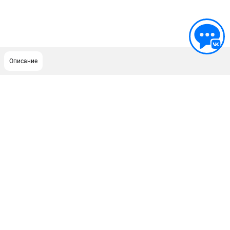
Описание
ПОДДЕРЖКА
Сервисный центр
ИНФОРМАЦИЯ
Юридическим лицам
Контакты
Правила обмена и возврата
Способы оплаты