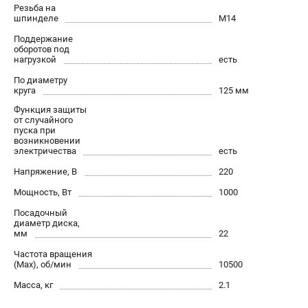
О компании
Резьба на
шпинделе
М14
О бренде
Политика обработки персональных данных
Поддержание
оборотов под
Новости
нагрузкой
есть
Программа бонусов
По диаметру
Как нас найти
круга
125 мм
Пользовательское соглашение
Функция защиты
от случайного
пуска при
возникновении
СЕТЕВОЙ ЭЛЕКТРОИНСТРУМЕНТ
электричества
есть
Угловые шлифмашины (УШМ)
Напряжение, В
220
Перфораторы
Мощность, Вт
1000
Дрели
Посадочный
Лобзики
диаметр диска,
мм
22
Пылесосы
Частота вращения
(Max), об/мин
10500
АККУМУЛЯТОРНЫЙ ИНСТРУМЕНТ
Масса, кг
2.1
Аккумуляторные шуруповерты