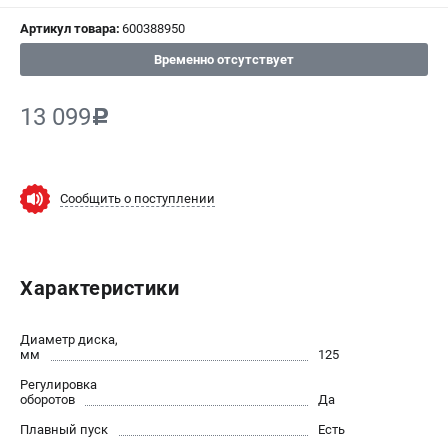
Артикул товара:
600388950
СРАВНЕНИЕ
(
0
)
Временно отсутствует
ИЗБРАННОЕ
(
0
)
13 099
c
МАГАЗИНЫ
СЕРВИС
Сообщить о поступлении
ПОДДЕРЖКА
Сервисный центр
Характеристики
ИНФОРМАЦИЯ
Диаметр диска,
Юридическим лицам
мм
125
Контакты
Регулировка
оборотов
Да
Правила обмена и возврата
Способы оплаты
Плавный пуск
Есть