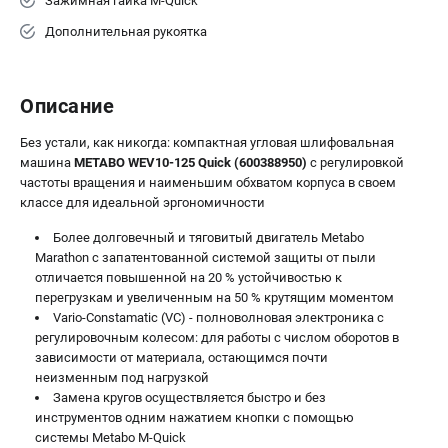
Зажимная гайка M-Quick
ЗАКАЗ ЗАПЧАСТЕЙ
Дополнительная рукоятка
+7 (911) 360-06-14 | +7 (8112) 59-10-67
zakaz@metabo-market.ru
Описание
Без устали, как никогда: компактная угловая шлифовальная
машина
METABO WEV10-125 Quick (600388950)
с регулировкой
частоты вращения и наименьшим обхватом корпуса в своем
классе для идеальной эргономичности
Более долговечный и тяговитый двигатель Metabo
Marathon с запатентованной системой защиты от пыли
отличается повышенной на 20 % устойчивостью к
перегрузкам и увеличенным на 50 % крутящим моментом
Vario-Constamatic (VC) - полноволновая электроника с
регулировочным колесом: для работы с числом оборотов в
зависимости от материала, остающимся почти
неизменным под нагрузкой
Замена кругов осуществляется быстро и без
инструментов одним нажатием кнопки с помощью
системы Metabo M-Quick