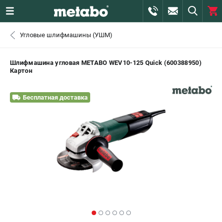
0 
Угловые шлифмашины (УШМ)
₽
САНКТ-ПЕТЕРБУРГ
Шлифмашина угловая METABO WEV10-125 Quick (600388950)
Картон
+7 (812) 407-39-48
- ЗАКАЗ ИЗДЕЛИЙ
Бесплатная доставка
+7 (911) 360-06-14 | +7 (8112) 59-10-67
- ЗАКАЗ ЗАПЧАСТЕЙ
ЗАКАЗАТЬ ЗАПЧАСТЬ
ВХОД ИЛИ РЕГИСТРАЦИЯ
КАТАЛОГ
АКЦИИ