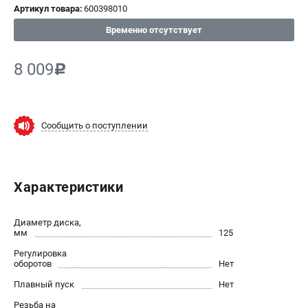
Артикул товара:
600398010
СРАВНЕНИЕ
(
0
)
Временно отсутствует
ИЗБРАННОЕ
(
0
)
8 009
c
МАГАЗИНЫ
Сообщить о поступлении
СЕРВИС
ПОДДЕРЖКА
Характеристики
Сервисный центр
ИНФОРМАЦИЯ
Диаметр диска,
мм
125
Юридическим лицам
Регулировка
Контакты
оборотов
Нет
Правила обмена и возврата
Плавный пуск
Нет
Способы оплаты
Резьба на