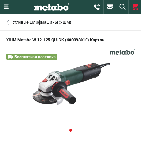
0 
Угловые шлифмашины (УШМ)
₽
САНКТ-ПЕТЕРБУРГ
УШМ Metabo W 12-125 QUICK (600398010) Картон
+7 (812) 407-39-48
- ЗАКАЗ ИЗДЕЛИЙ
Бесплатная доставка
+7 (911) 360-06-14 | +7 (8112) 59-10-67
- ЗАКАЗ ЗАПЧАСТЕЙ
ЗАКАЗАТЬ ЗАПЧАСТЬ
ВХОД ИЛИ РЕГИСТРАЦИЯ
КАТАЛОГ
АКЦИИ