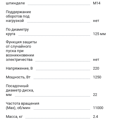
О компании
шпинделе
М14
О бренде
Поддержание
оборотов под
Политика обработки персональных данных
нагрузкой
нет
Новости
По диаметру
Программа бонусов
круга
125 мм
Как нас найти
Функция защиты
Пользовательское соглашение
от случайного
пуска при
возникновении
электричества
нет
СЕТЕВОЙ ЭЛЕКТРОИНСТРУМЕНТ
Напряжение, В
220
Угловые шлифмашины (УШМ)
Мощность, Вт
1250
Перфораторы
Дрели
Посадочный
диаметр диска,
Лобзики
мм
22
Пылесосы
Частота вращения
(Max), об/мин
11000
АККУМУЛЯТОРНЫЙ ИНСТРУМЕНТ
Масса, кг
2.4
Аккумуляторные шуруповерты