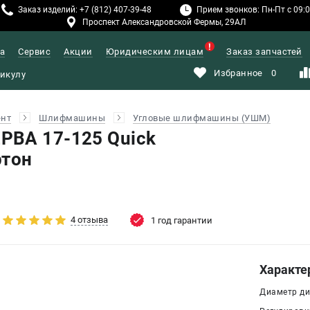
Заказ изделий: +7 (812) 407-39-48
Прием звонков: Пн-Пт с 09:00
Проспект Александровской Фермы, 29АЛ
а
Сервис
Акции
Юридическим лицам
Заказ запчастей
Избранное
0
ент
Шлифмашины
Угловые шлифмашины (УШМ)
PBA 17-125 Quick
ртон
4 отзыва
1 год гарантии
Характе
Диаметр дис