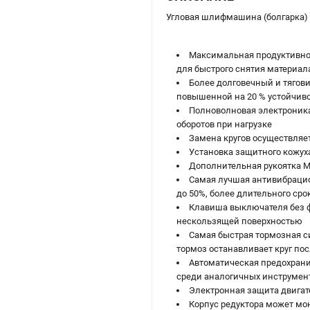
Угловая шлифмашина (болгарка) 
Максимальная продуктивнос
для быстрого снятия матери
Более долговечный и тягови
повышенной на 20 % устойчив
Полноволновая электроника 
оборотов при нагрузке
Замена кругов осуществляе
Установка защитного кожух
Дополнительная рукоятка Me
Самая лучшая антивибрацио
до 50%, более длительного ср
Клавиша выключателя без ф
нескользящей поверхностью
Самая быстрая тормозная 
тормоз останавливает круг по
Автоматическая предохранит
среди аналогичных инструмен
Электронная защита двигате
Корпус редуктора может мон