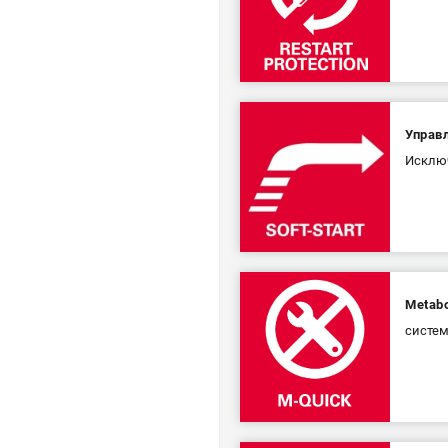
Управ
Исключ
Metabo
систем