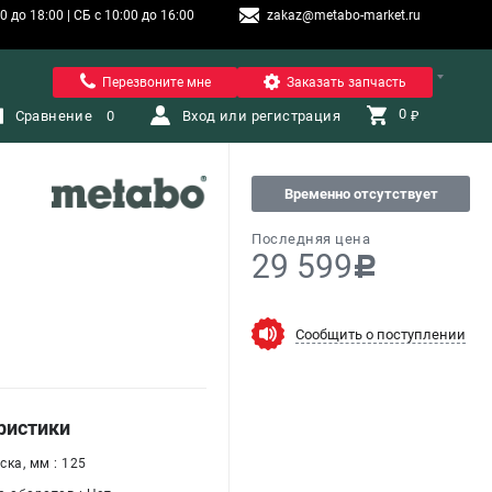
 до 18:00 | СБ с 10:00 до 16:00
zakaz@metabo-market.ru
Санкт-Петербург
Перезвоните мне
Заказать запчасть
0 
Сравнение
0
Вход или регистрация
₽
Временно отсутствует
Последняя цена
29 599
c
Сообщить о поступлении
ристики
ка, мм : 125