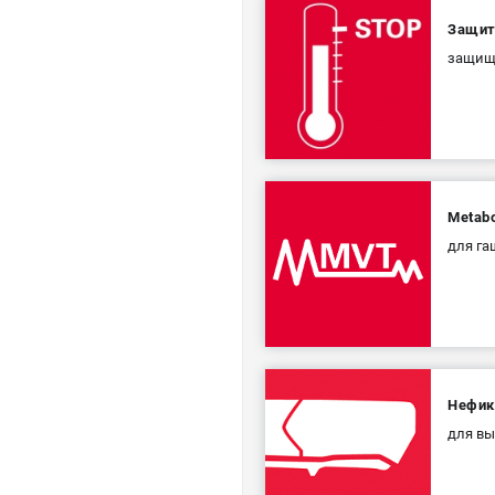
Защит
защища
Metabo
для га
Нефик
для вы