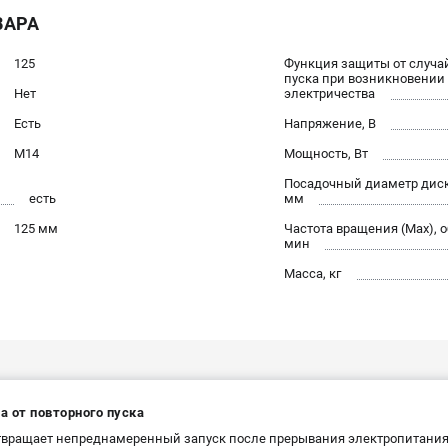
ВАРА
125
Функция защиты от случа
пуска при возникновении
Нет
электричества
Есть
Напряжение, В
М14
Мощность, Вт
Посадочный диаметр диск
есть
мм
125 мм
Частота вращения (Max), о
мин
Масса, кг
а от повторного пуска
вращает непреднамеренный запуск после прерывания электропитания