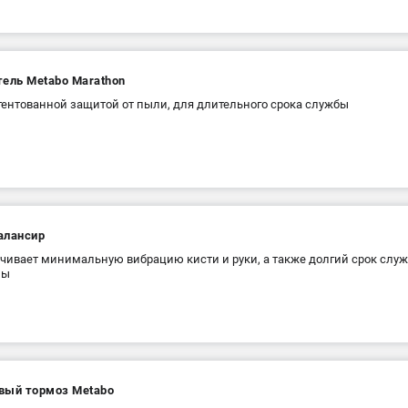
тель Metabo Marathon
тентованной защитой от пыли, для длительного срока службы
алансир
чивает минимальную вибрацию кисти и руки, а также долгий срок слу
ны
вый тормоз Metabo