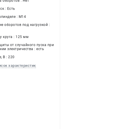
а оборотов : Нет
к : Есть
шпинделе : М14
е оборотов под нагрузкой :
 круга : 125 мм
щиты от случайного пуска при
нии электричества : есть
 В : 220
исок характеристик