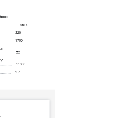
йного
есть
220
1700
а,
22
б/
11000
2.7
.