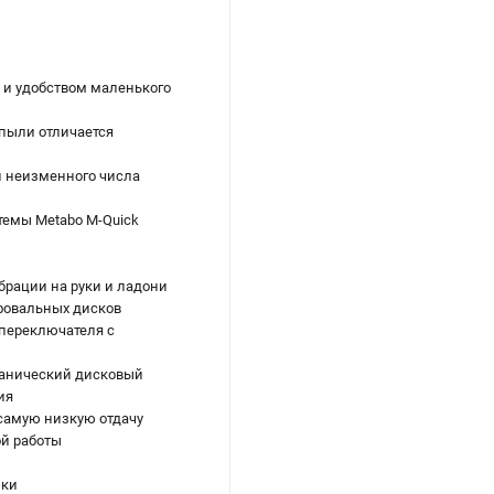
 и удобством маленького
 пыли отличается
и неизменного числа
темы Metabo M-Quick
рации на руки и ладони
фовальных дисков
переключателя с
ханический дисковый
ия
 самую низкую отдачу
ой работы
зки