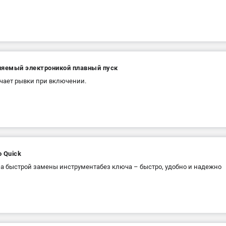
ляемый электроникой плавный пуск
ает рывки при включении.
 Quick
а быстрой замены инструментабез ключа – быстро, удобно и надежно