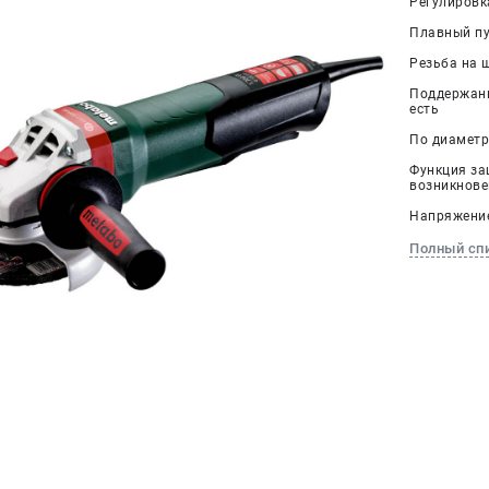
Регулировк
Плавный пус
Резьба на 
Поддержани
есть
По диаметру
Функция за
возникнове
Напряжение,
Полный сп