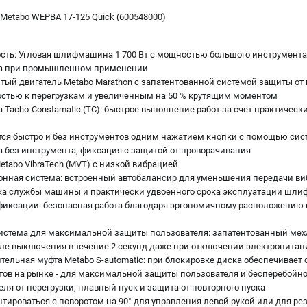
Metabo WEPBA 17-125 Quick (600548000)
ть: Угловая шлифмашина 1 700 Вт с мощностью большого инструмента
ала при промышленном применении
тый двигатель Metabo Marathon с запатентованной системой защиты от
остью к перегрузкам и увеличенным на 50 % крутящим моментом
Tacho-Constamatic (TC): быстрое выполнение работ за счет практическ
тся быстро и без инструментов одним нажатием кнопки с помощью сис
а без инструмента; фиксация с защитой от проворачивания
tabo VibraTech (MVT) с низкой вибрацией
нная система: встроенный автобалансир для уменьшения передачи виб
ока службы машины и практически удвоенного срока эксплуатации шли
иксации: безопасная работа благодаря эргономичному расположению 
система для максимальной защиты пользователя: запатентованный ме
сле выключения в течение 2 секунд даже при отключении электропитан
ельная муфта Metabo S-automatic: при блокировке диска обеспечивает
тов на рынке - для максимальной защиты пользователя и бесперебойн
ля от перегрузки, плавный пуск и защита от повторного пуска
тироваться с поворотом на 90° для управления левой рукой или для ре