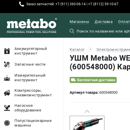
Заказ запчастей: +7 (911) 360-06-14 | +7 (8112) 59-10-67
Магазины
Доставка
Оплат
Аккумуляторный
Каталог
Электроинструм
инструмент
УШМ Metabo WE
Запасные части
(600548000) Ка
Измерительный
инструмент
Бесплатная доставка
Компрессоры,
Артикул товара:
600548000
пневмоинструмент
Насосное
оборудование
Полустационарные
машины