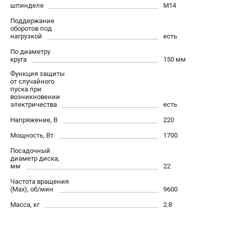
О компании
шпинделе
М14
О бренде
Поддержание
оборотов под
Политика обработки персональных данных
нагрузкой
есть
Новости
По диаметру
Программа бонусов
круга
150 мм
Как нас найти
Функция защиты
Пользовательское соглашение
от случайного
пуска при
возникновении
электричества
есть
СЕТЕВОЙ ЭЛЕКТРОИНСТРУМЕНТ
Напряжение, В
220
Угловые шлифмашины (УШМ)
Мощность, Вт
1700
Перфораторы
Дрели
Посадочный
диаметр диска,
Лобзики
мм
22
Пылесосы
Частота вращения
(Max), об/мин
9600
АККУМУЛЯТОРНЫЙ ИНСТРУМЕНТ
Масса, кг
2.8
Аккумуляторные шуруповерты