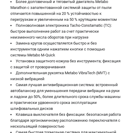
Более долговечный и тяговитый двигатель Metabo
Marathon с запатентованной системой защиты от пыли
отличается повышенной на 20 % устойчивостью к
перегрузкам и увеличенным на 50 % крутящим моментом
Полноволновая электроника Tacho-Constamatic (TC):
быстрое выполнение работ за счет практически
неизменного числа оборотов при нагрузке
Замена кругов осуществляется быстро и без
инструментов одним нажатием кнопки с помощью
системы Metabo M-Quick
Установка защитного кожуха без инструмента; фиксация
с защитой от проворачивания
Дополнительная рукоятка Metabo VibraTech (MVT) с
низкой вибрацией
Самая лучшая антивибрационная система: встроенный
автобалансир для уменьшения передачи вибрации на руки
и ладони до 50%, более длительного срока службы машины
и практически удвоенного срока эксплуатации
шлифовальных дисков
Клавиша выключателя без фиксации: безопасная работа
благодаря эргономичному расположению переключателя с
нескользящей поверхностью
Самая быстрая тормозная система для максимальной