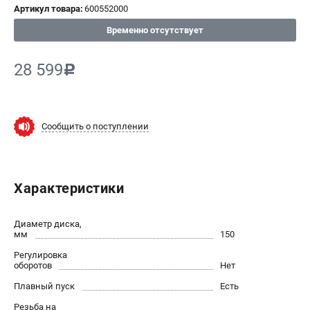
Артикул товара:
600552000
СРАВНЕНИЕ
(
0
)
Временно отсутствует
ИЗБРАННОЕ
(
0
)
28 599
c
МАГАЗИНЫ
Сообщить о поступлении
СЕРВИС
ПОДДЕРЖКА
Характеристики
Сервисный центр
ИНФОРМАЦИЯ
Диаметр диска,
мм
150
Юридическим лицам
Регулировка
Контакты
оборотов
Нет
Правила обмена и возврата
Плавный пуск
Есть
Способы оплаты
Резьба на