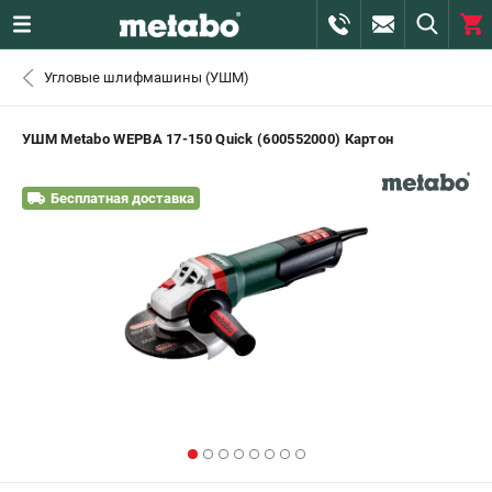
0 
Угловые шлифмашины (УШМ)
₽
САНКТ-ПЕТЕРБУРГ
УШМ Metabo WEPBA 17-150 Quick (600552000) Картон
+7 (812) 407-39-48
- ЗАКАЗ ИЗДЕЛИЙ
Бесплатная доставка
+7 (911) 360-06-14 | +7 (8112) 59-10-67
- ЗАКАЗ ЗАПЧАСТЕЙ
ЗАКАЗАТЬ ЗАПЧАСТЬ
ВХОД ИЛИ РЕГИСТРАЦИЯ
КАТАЛОГ
АКЦИИ