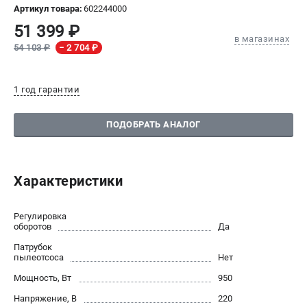
Артикул товара:
602244000
СРАВНЕНИЕ
(
0
)
51 399 ₽
в магазинах
54 103 ₽
− 2 704 ₽
ИЗБРАННОЕ
(
0
)
1 год гарантии
МАГАЗИНЫ
ПОДОБРАТЬ АНАЛОГ
СЕРВИС
ПОДДЕРЖКА
Характеристики
Сервисный центр
Регулировка
ИНФОРМАЦИЯ
оборотов
Да
Юридическим лицам
Патрубок
пылеотсоса
Нет
Контакты
Правила обмена и возврата
Мощность, Вт
950
Способы оплаты
Напряжение, В
220