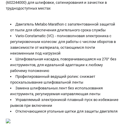
(602244000) для шлифовки, сатинирования и зачистки в
ЗАКАЗ ЗАПЧАСТЕЙ
труднодоступных местах
+7 (911) 360-06-14 | +7 (8112) 59-10-67
zakaz@metabo-market.ru
Двигатель Metabo Marathon с запатентованной защитой
от пыли для обеспечения длительного срока службы
Vario-Constamatic (VC) - полноволновая электроника с
регулировочным колесом: для работы с числом оборотов в
зависимости от материала, остающимся почти
неизменным под нагрузкой
Шлифовальная насадка, поворачивающаяся на 270° без
инструментов, для идеальной адаптации к любому
рабочему положению
Профилированный ведущий ролик: снижает
проскальзывание шлифовальной ленты
Замена шлифовальных лент без использования
инструмента, регулируемая направляющая ленты
Управляемый электроникой плавный пуск во избежание
рывков при включении
Отключающиеся угольные щетки для защиты двигателя