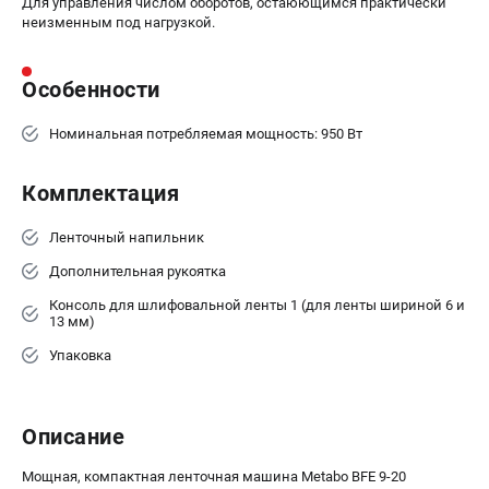
Для управления числом оборотов, остаюющимся практически
Аккумуляторные перфораторы
неизменным под нагрузкой.
Аккумуляторные УШМ
Наборы инструмента
Особенности
Аккумуляторные лобзики
Номинальная потребляемая мощность: 950 Вт
РАСХОДНЫЕ МАТЕРИАЛЫ И АКСЕССУАРЫ
Аккумуляторы и зарядные устройства
Комплектация
Запчасти для изделий
Кейсы и сумки
Ленточный напильник
Дополнительная рукоятка
ТЕЛЕФОН (САНКТ-ПЕТЕРБУРГ)
Консоль для шлифовальной ленты 1 (для ленты шириной 6 и
13 мм)
+7 (812) 407-39-48
Информация размещённая на сайте не является публичной
Упаковка
офертой.
8 (812) 318-40-26
8 (800) 550-70-46
Режим работы колл-центра:
Описание
пн-пт - с 9:00 до 18:00
сб - с 10:00 до 16:00
Мощная, компактная ленточная машина Metabo BFE 9-20
вс - выходной