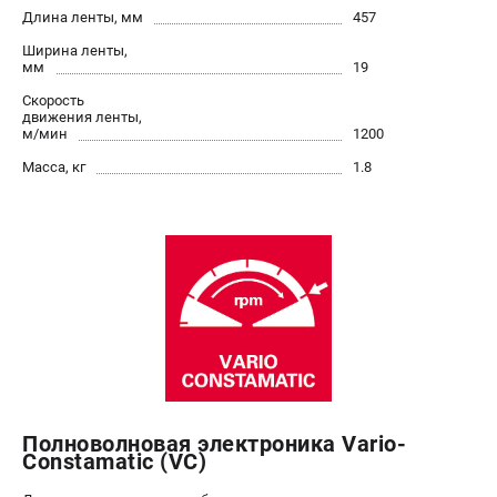
О компании
Длина ленты, мм
457
О бренде
Ширина ленты,
Политика обработки персональных данных
мм
19
Новости
Скорость
движения ленты,
Программа бонусов
м/мин
1200
Как нас найти
Масса, кг
1.8
Пользовательское соглашение
СЕТЕВОЙ ЭЛЕКТРОИНСТРУМЕНТ
Угловые шлифмашины (УШМ)
Перфораторы
Дрели
Лобзики
Пылесосы
АККУМУЛЯТОРНЫЙ ИНСТРУМЕНТ
Полноволновая электроника Vario-
Constamatic (VC)
Аккумуляторные шуруповерты