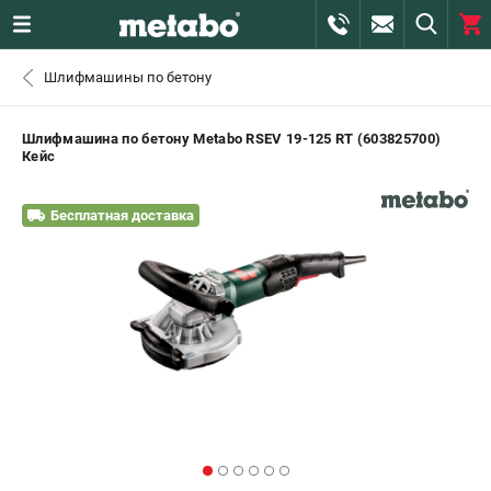
0 
Шлифмашины по бетону
₽
САНКТ-ПЕТЕРБУРГ
Шлифмашина по бетону Metabo RSEV 19-125 RT (603825700)
Кейс
+7 (812) 407-39-48
- ЗАКАЗ ИЗДЕЛИЙ
Бесплатная доставка
+7 (911) 360-06-14 | +7 (8112) 59-10-67
- ЗАКАЗ ЗАПЧАСТЕЙ
ЗАКАЗАТЬ ЗАПЧАСТЬ
ВХОД ИЛИ РЕГИСТРАЦИЯ
КАТАЛОГ
АКЦИИ