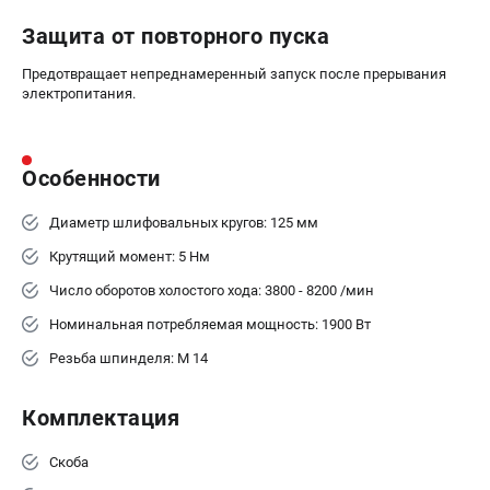
Аккумуляторные перфораторы
Аккумуляторные УШМ
Защита от повторного пуска
Наборы инструмента
Предотвращает непреднамеренный запуск после прерывания
Аккумуляторные лобзики
электропитания.
РАСХОДНЫЕ МАТЕРИАЛЫ И АКСЕССУАРЫ
Особенности
Аккумуляторы и зарядные устройства
Запчасти для изделий
Диаметр шлифовальных кругов: 125 мм
Кейсы и сумки
Крутящий момент: 5 Нм
Число оборотов холостого хода: 3800 - 8200 /мин
ТЕЛЕФОН (САНКТ-ПЕТЕРБУРГ)
Номинальная потребляемая мощность: 1900 Вт
+7 (812) 407-39-48
Информация размещённая на сайте не является публичной
Резьба шпинделя: M 14
офертой.
8 (812) 318-40-26
8 (800) 550-70-46
Комплектация
Режим работы колл-центра:
пн-пт - с 9:00 до 18:00
Скоба
сб - с 10:00 до 16:00
вс - выходной