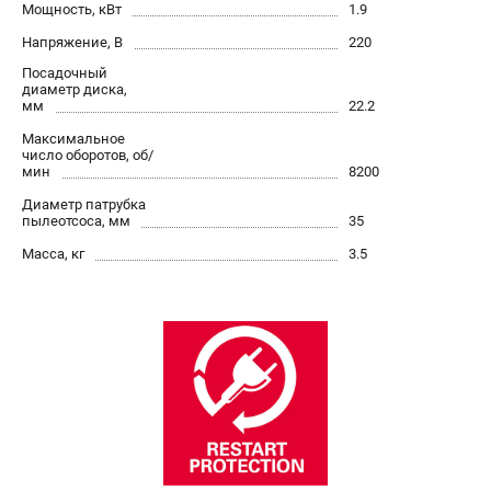
О компании
Мощность, кВт
1.9
О бренде
Напряжение, В
220
Политика обработки персональных данных
Посадочный
Новости
диаметр диска,
мм
22.2
Программа бонусов
Максимальное
Как нас найти
число оборотов, об/
Пользовательское соглашение
мин
8200
Диаметр патрубка
пылеотсоса, мм
35
СЕТЕВОЙ ЭЛЕКТРОИНСТРУМЕНТ
Масса, кг
3.5
Угловые шлифмашины (УШМ)
Перфораторы
Дрели
Лобзики
Пылесосы
АККУМУЛЯТОРНЫЙ ИНСТРУМЕНТ
Аккумуляторные шуруповерты