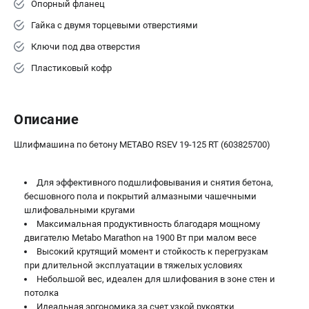
Опорный фланец
ЗАКАЗ ЗАПЧАСТЕЙ
Гайка с двумя торцевыми отверстиями
+7 (911) 360-06-14 | +7 (8112) 59-10-67
Ключи под два отверстия
zakaz@metabo-market.ru
Пластиковый кофр
Описание
Шлифмашина по бетону METABO RSEV 19-125 RT (603825700)
Для эффективного подшлифовывания и снятия бетона,
бесшовного пола и покрытий алмазными чашечными
шлифовальными кругами
Максимальная продуктивность благодаря мощному
двигателю Metabo Marathon на 1900 Вт при малом весе
Высокий крутящий момент и стойкость к перегрузкам
при длительной эксплуатации в тяжелых условиях
Небольшой вес, идеален для шлифования в зоне стен и
потолка
Идеальная эргономика за счет узкой рукоятки