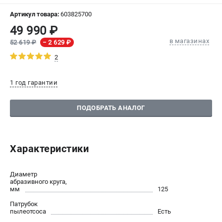
Артикул товара:
603825700
СРАВНЕНИЕ
(
0
)
49 990 ₽
в магазинах
52 619 ₽
− 2 629 ₽
ИЗБРАННОЕ
(
0
)
2
МАГАЗИНЫ
1 год гарантии
СЕРВИС
ПОДОБРАТЬ АНАЛОГ
ПОДДЕРЖКА
Сервисный центр
Характеристики
ИНФОРМАЦИЯ
Диаметр
Юридическим лицам
абразивного круга,
Контакты
мм
125
Правила обмена и возврата
Патрубок
пылеотсоса
Есть
Способы оплаты