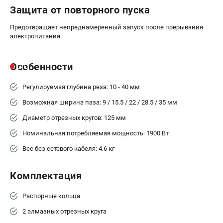
Аккумуляторные перфораторы
Защита от повторного пуска
Аккумуляторные УШМ
Наборы инструмента
Предотвращает непреднамеренный запуск после прерывания
электропитания.
Аккумуляторные лобзики
Особенности
РАСХОДНЫЕ МАТЕРИАЛЫ И АКСЕССУАРЫ
Аккумуляторы и зарядные устройства
Регулируемая глубина реза: 10 - 40 мм
Запчасти для изделий
Возможная ширина паза: 9 / 15.5 / 22 / 28.5 / 35 мм
Кейсы и сумки
Диаметр отрезных кругов: 125 мм
Номинальная потребляемая мощность: 1900 Вт
ТЕЛЕФОН (САНКТ-ПЕТЕРБУРГ)
+7 (812) 407-39-48
Вес без сетевого кабеля: 4.6 кг
Информация размещённая на сайте не является публичной
офертой.
Комплектация
8 (812) 318-40-26
8 (800) 550-70-46
Режим работы колл-центра:
Распорные кольца
пн-пт - с 9:00 до 18:00
2 алмазных отрезных круга
сб - с 10:00 до 16:00
вс - выходной