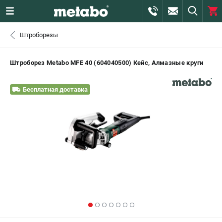
0 
Штроборезы
₽
САНКТ-ПЕТЕРБУРГ
Штроборез Metabo MFE 40 (604040500) Кейс, Алмазные круги
+7 (812) 407-39-48
- ЗАКАЗ ИЗДЕЛИЙ
Бесплатная доставка
+7 (911) 360-06-14 | +7 (8112) 59-10-67
- ЗАКАЗ ЗАПЧАСТЕЙ
ЗАКАЗАТЬ ЗАПЧАСТЬ
ВХОД ИЛИ РЕГИСТРАЦИЯ
КАТАЛОГ
АКЦИИ