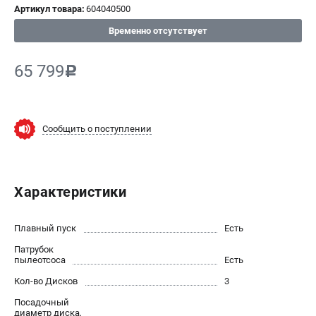
Артикул товара:
604040500
СРАВНЕНИЕ
(
0
)
Временно отсутствует
ИЗБРАННОЕ
(
0
)
65 799
c
МАГАЗИНЫ
Сообщить о поступлении
СЕРВИС
ПОДДЕРЖКА
Характеристики
Сервисный центр
ИНФОРМАЦИЯ
Плавный пуск
Есть
Патрубок
Юридическим лицам
пылеотсоса
Есть
Контакты
Кол-во Дисков
3
Правила обмена и возврата
Посадочный
Способы оплаты
диаметр диска,