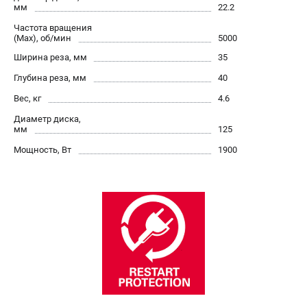
О компании
мм
22.2
О бренде
Частота вращения
(Max), об/мин
Политика обработки персональных данных
5000
Новости
Ширина реза, мм
35
Программа бонусов
Глубина реза, мм
40
Как нас найти
Вес, кг
4.6
Пользовательское соглашение
Диаметр диска,
мм
125
СЕТЕВОЙ ЭЛЕКТРОИНСТРУМЕНТ
Мощность, Вт
1900
Угловые шлифмашины (УШМ)
Перфораторы
Дрели
Лобзики
Пылесосы
АККУМУЛЯТОРНЫЙ ИНСТРУМЕНТ
Аккумуляторные шуруповерты