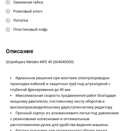
Зажимная гайка
ЗАКАЗ ЗАПЧАСТЕЙ
Рожковый ключ
+7 (911) 360-06-14 | +7 (8112) 59-10-67
Лопатка
zakaz@metabo-market.ru
Пластиковый кофр
Описание
Штроборез Metabo MFE 40 (604040500)
Идеальное решение при монтаже электропроводки:
прокладке кабелей и защитных труб под штукатуркой с
глубиной фрезерования до 40 мм
Максимальная скорость продвижения работ благодаря
мощному двигателю, постоянному числу оборотов и
высокопроизводительному двухступенчатому редуктору
Прочный корпус из алюминиевого литья под давлением
с резиновыми колесиками и оптимальным
расположением ручки для удобства ведения машины
Распил толчками для оптимального обзора линии