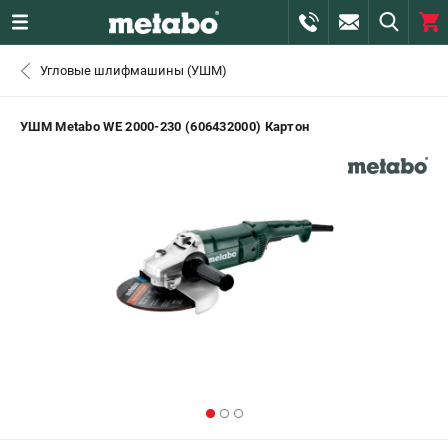
0 
Угловые шлифмашины (УШМ)
₽
ПОМОНА
УШМ Metabo WE 2000-230 (606432000) Картон
+7 (800) 550-70-46
- ЗАКАЗ ИЗДЕЛИЙ
+7 (911) 360-06-14 | +7 (8112) 59-10-67
- ЗАКАЗ ЗАПЧАСТЕЙ
ЗАКАЗАТЬ ЗАПЧАСТЬ
ВХОД ИЛИ РЕГИСТРАЦИЯ
КАТАЛОГ
АКЦИИ