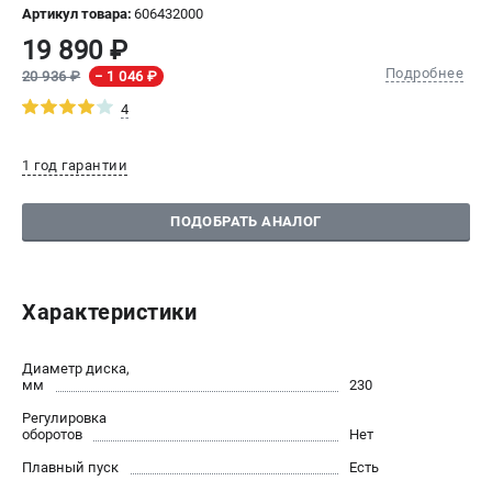
Артикул товара:
606432000
СРАВНЕНИЕ
(
0
)
19 890 ₽
Подробнее
20 936 ₽
− 1 046 ₽
ИЗБРАННОЕ
(
0
)
4
МАГАЗИНЫ
1 год гарантии
СЕРВИС
ПОДОБРАТЬ АНАЛОГ
ПОДДЕРЖКА
Сервисный центр
Характеристики
ИНФОРМАЦИЯ
Диаметр диска,
мм
230
Юридическим лицам
Контакты
Регулировка
оборотов
Нет
Правила обмена и возврата
Плавный пуск
Есть
Способы оплаты