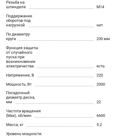
О компании
Резьба на
шпинделе
М14
О бренде
Поддержание
Политика обработки персональных данных
оборотов под
Новости
нагрузкой
нет
Программа бонусов
По диаметру
круга
230 мм
Пользовательское соглашение
Функция защиты
от случайного
СЕТЕВОЙ ЭЛЕКТРОИНСТРУМЕНТ
пуска при
возникновении
Угловые шлифмашины (УШМ)
электричества
есть
Перфораторы
Напряжение, В
220
Дрели
Мощность, Вт
2000
Лобзики
Посадочный
Пылесосы
диаметр диска,
мм
22
Частота вращения
АККУМУЛЯТОРНЫЙ ИНСТРУМЕНТ
(Max), об/мин
6600
Аккумуляторные шуруповерты
Масса, кг
5.2
Аккумуляторные перфораторы
Уровень мощности