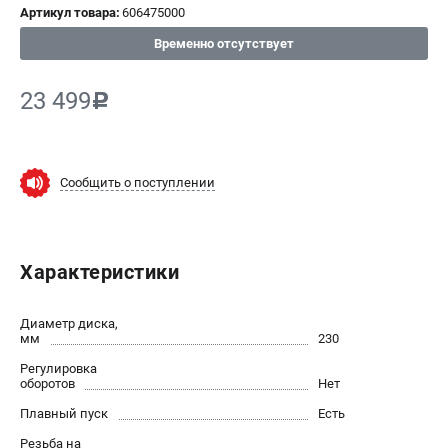
Артикул товара:
606475000
СРАВНЕНИЕ
(
0
)
Временно отсутствует
ИЗБРАННОЕ
(
0
)
23 499
c
МАГАЗИНЫ
Сообщить о поступлении
СЕРВИС
ПОДДЕРЖКА
Характеристики
Сервисный центр
ИНФОРМАЦИЯ
Диаметр диска,
мм
230
Юридическим лицам
Регулировка
Контакты
оборотов
Нет
Правила обмена и возврата
Плавный пуск
Есть
Способы оплаты
Резьба на