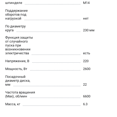
О компании
шпинделе
М14
О бренде
Поддержание
оборотов под
Политика обработки персональных данных
нагрузкой
нет
Новости
По диаметру
Программа бонусов
круга
230 мм
Как нас найти
Функция защиты
Пользовательское соглашение
от случайного
пуска при
возникновении
электричества
есть
СЕТЕВОЙ ЭЛЕКТРОИНСТРУМЕНТ
Напряжение, В
220
Угловые шлифмашины (УШМ)
Мощность, Вт
2600
Перфораторы
Дрели
Посадочный
диаметр диска,
Лобзики
мм
22
Пылесосы
Частота вращения
(Max), об/мин
6600
АККУМУЛЯТОРНЫЙ ИНСТРУМЕНТ
Масса, кг
6.3
Аккумуляторные шуруповерты