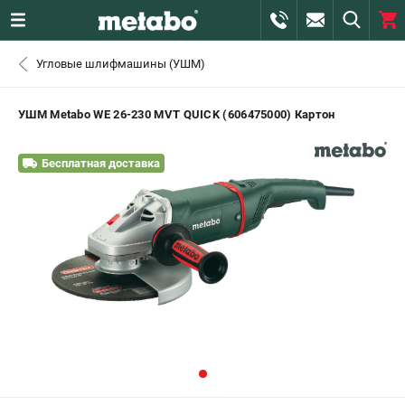
0 
Угловые шлифмашины (УШМ)
₽
САНКТ-ПЕТЕРБУРГ
УШМ Metabo WE 26-230 MVT QUICK (606475000) Картон
+7 (812) 407-39-48
- ЗАКАЗ ИЗДЕЛИЙ
Бесплатная доставка
+7 (911) 360-06-14 | +7 (8112) 59-10-67
- ЗАКАЗ ЗАПЧАСТЕЙ
ЗАКАЗАТЬ ЗАПЧАСТЬ
ВХОД ИЛИ РЕГИСТРАЦИЯ
КАТАЛОГ
АКЦИИ