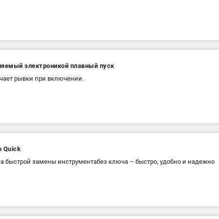
ляемый электроникой плавный пуск
ает рывки при включении.
 Quick
а быстрой замены инструментабез ключа – быстро, удобно и надежно