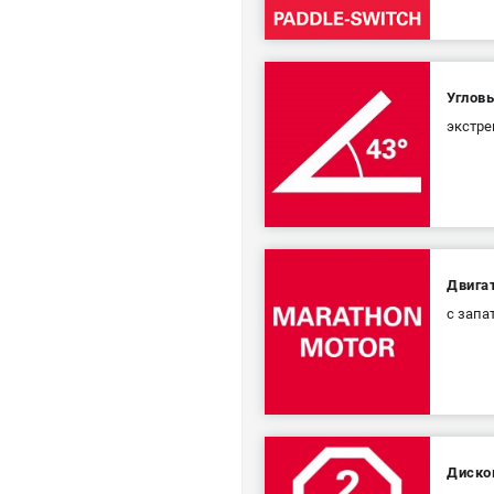
Углов
экстре
Двига
с запа
Диско