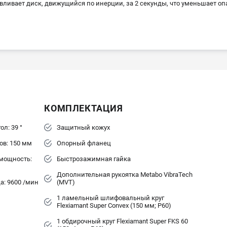
вливает диск, движущийся по инерции, за 2 секунды, что уменьшает оп
КОМПЛЕКТАЦИЯ
л: 39 °
Защитный кожух
в: 150 мм
Опорный фланец
мощность:
Быстрозажимная гайка
Дополнительная рукоятка Metabo VibraTech
а: 9600 /мин
(MVT)
1 ламельный шлифовальный круг
Flexiamant Super Convex (150 мм; P60)
1 обдирочный круг Flexiamant Super FKS 60