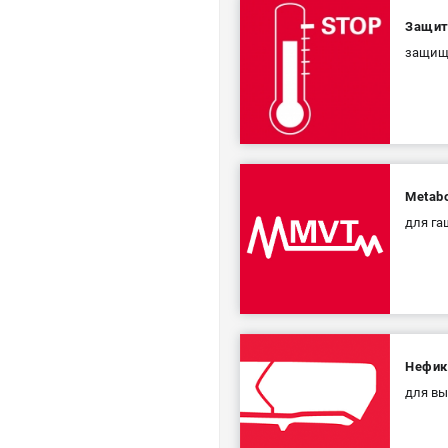
Защит
защища
Metabo
для га
Нефик
для вы