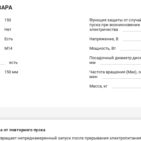
ВАРА
150
Функция защиты от случа
пуска при возникновении
Нет
электричества
Есть
Напряжение, В
М14
Мощность, Вт
Посадочный диаметр диск
есть
мм
150 мм
Частота вращения (Max), о
мин
Масса, кг
а от повторного пуска
вращает непреднамеренный запуск после прерывания электропитания