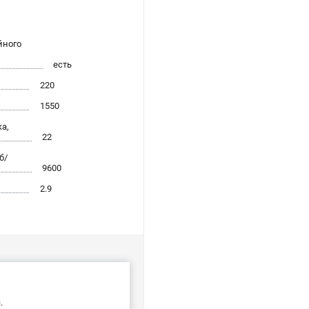
йного
есть
220
1550
а,
22
б/
9600
2.9
.