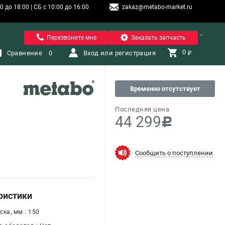
 до 18:00 | СБ с 10:00 до 16:00
zakaz@metabo-market.ru
Санкт-Петербург
Перезвоните мне
Заказать запчасть
0 
Сравнение
0
Вход или регистрация
₽
Временно отсутствует
Последняя цена
44 299
c
Сообщить о поступлении
ристики
ка, мм : 150