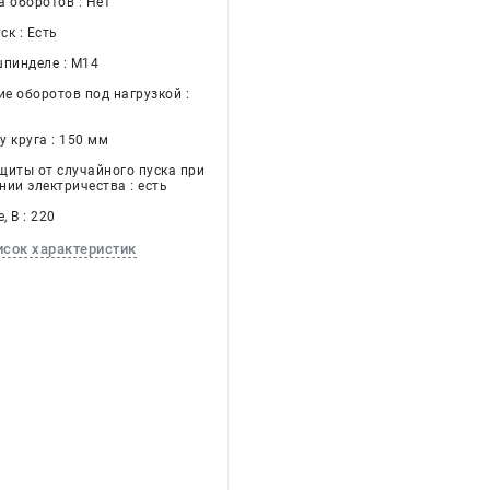
а оборотов : Нет
к : Есть
шпинделе : М14
е оборотов под нагрузкой :
 круга : 150 мм
щиты от случайного пуска при
нии электричества : есть
 В : 220
исок характеристик