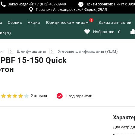
Заказ изделий: +7 (812) 407-39-48
Прием звонков: Пн-Пт с 09:00
Проспект Александровской Фермы, 29АЛ
а
Сервис
Акции
Юридическим лицам
Заказ запчастей
Избранное
0
ент
Шлифмашины
Угловые шлифмашины (УШМ)
BF 15-150 Quick
ртон
2 отзыва
1 год гарантии
Характе
Диаметр дис