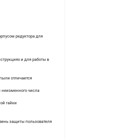
орпусом редуктора для
струкциях и для работы в
 пыли отличается
и неизменного числа
ой гайки
овень защиты пользователя