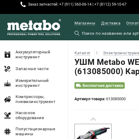
Заказ запчастей: +7 (911) 360-06-14 | +7 (8112) 59-10-67
Магазины
Доставка
Оплат
Аккумуляторный
Каталог
Электроинструм
инструмент
УШМ Metabo WEP
Запасные части
(613085000) Ка
Измерительный
инструмент
Бесплатная доставка
Компрессоры,
Артикул товара:
613085000
пневмоинструмент
Насосное
оборудование
Полустационарные
машины