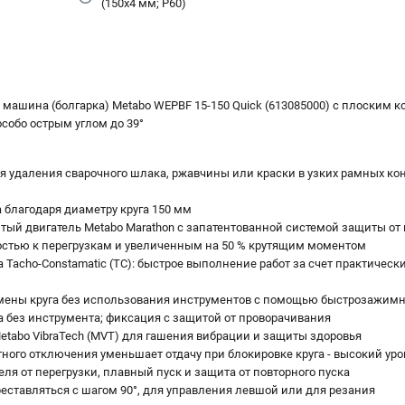
(150x4 мм; P60)
машина (болгарка) Metabo WEPBF 15-150 Quick (613085000) с плоским к
собо острым углом до 39°
я удаления сварочного шлака, ржавчины или краски в узких рамных кон
 благодаря диаметру круга 150 мм
тый двигатель Metabo Marathon с запатентованной системой защиты от
остью к перегрузкам и увеличенным на 50 % крутящим моментом
Tacho-Constamatic (TC): быстрое выполнение работ за счет практическ
смены круга без использования инструментов с помощью быстрозажимн
а без инструмента; фиксация с защитой от проворачивания
etabo VibraTech (MVT) для гашения вибрации и защиты здоровья
ного отключения уменьшает отдачу при блокировке круга - высокий ур
ля от перегрузки, плавный пуск и защита от повторного пуска
еставляться с шагом 90°, для управления левшой или для резания