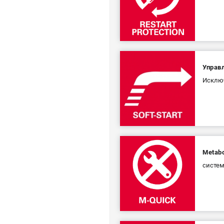
Управ
Исключ
Metabo
систем