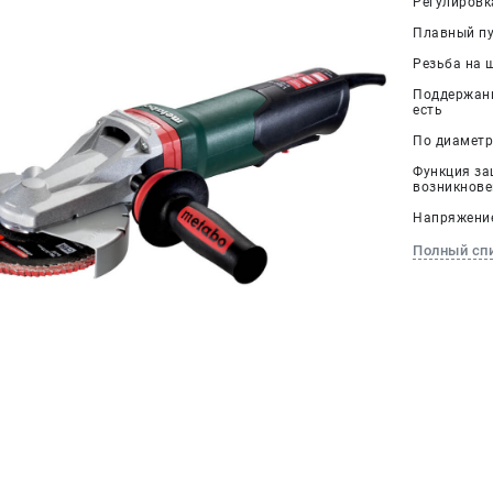
Регулировк
Плавный пус
Резьба на 
Поддержани
есть
По диаметру
Функция за
возникнове
Напряжение,
Полный сп