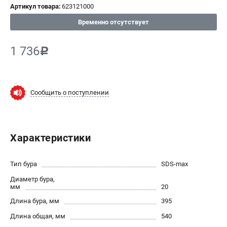
Артикул товара:
623121000
СРАВНЕНИЕ
(
0
)
Временно отсутствует
ИЗБРАННОЕ
(
0
)
1 736
c
МАГАЗИНЫ
Сообщить о поступлении
СЕРВИС
ПОДДЕРЖКА
Характеристики
Сервисный центр
ИНФОРМАЦИЯ
Тип бура
SDS-max
Диаметр бура,
Юридическим лицам
мм
20
Контакты
Длина бура, мм
395
Правила обмена и возврата
Длина общая, мм
540
Способы оплаты