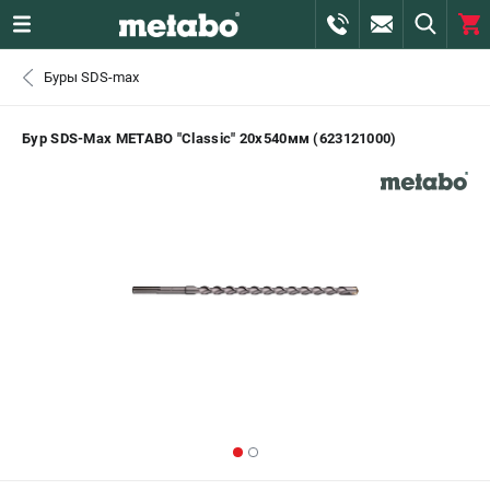
0 
Буры SDS-max
₽
САНКТ-ПЕТЕРБУРГ
Бур SDS-Max METABO "Classic" 20х540мм (623121000)
+7 (812) 407-39-48
- ЗАКАЗ ИЗДЕЛИЙ
+7 (911) 360-06-14 | +7 (8112) 59-10-67
- ЗАКАЗ ЗАПЧАСТЕЙ
ЗАКАЗАТЬ ЗАПЧАСТЬ
ВХОД ИЛИ РЕГИСТРАЦИЯ
КАТАЛОГ
АКЦИИ