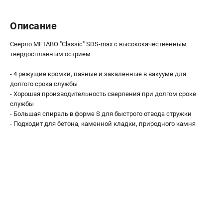
О компании
О бренде
Описание
Политика обработки персональных данных
Новости
Сверло METABO "Classic" SDS-max с высококачественным
Программа бонусов
твердосплавным острием
Как нас найти
- 4 режущие кромки, паяные и закаленные в вакууме для
Пользовательское соглашение
долгого срока службы
- Хорошая производительность сверления при долгом сроке
службы
СЕТЕВОЙ ЭЛЕКТРОИНСТРУМЕНТ
- Большая спираль в форме S для быстрого отвода стружки
Угловые шлифмашины (УШМ)
- Подходит для бетона, каменной кладки, природного камня
Перфораторы
Дрели
Лобзики
Пылесосы
АККУМУЛЯТОРНЫЙ ИНСТРУМЕНТ
Аккумуляторные шуруповерты