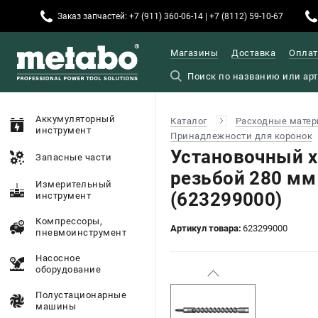
Заказ запчастей: +7 (911) 360-06-14 | +7 (8112) 59-10-67
Магазины
Доставка
Оплат
Аккумуляторный
Каталог
Расходные матер
инструмент
Принадлежности для коронок
Установочный х
Запасные части
резьбой 280 мм
Измерительный
(623299000)
инструмент
Компрессоры,
Артикул товара:
623299000
пневмоинструмент
Насосное
оборудование
Полустационарные
машины