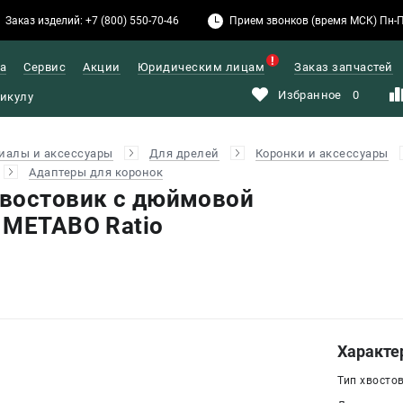
Заказ изделий: +7 (800) 550-70-46
Прием звонков (время МСК) Пн-Пт: 
а
Сервис
Акции
Юридическим лицам
Заказ запчастей
Избранное
0
иалы и аксессуары
Для дрелей
Коронки и аксессуары
Адаптеры для коронок
востовик с дюймовой
 METABO Ratio
Характе
Тип хвостов