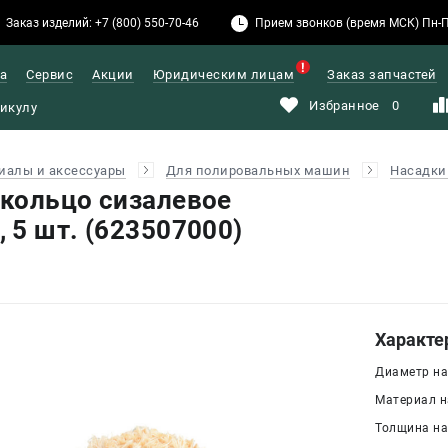
Заказ изделий: +7 (800) 550-70-46
Прием звонков (время МСК) Пн-Пт: 
а
Сервис
Акции
Юридическим лицам
Заказ запчастей
Избранное
0
иалы и аксессуары
Для полировальных машин
Насадки
кольцо сизалевое
 5 шт. (623507000)
Характе
Диаметр на
Материал н
Толщина нас