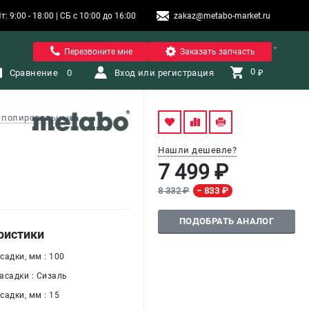
9:00 - 18:00 | СБ с 10:00 до 16:00
zakaz@metabo-market.ru
Помона
Перезвоните мне
Заказать запчасть
0 
Сравнение
0
Вход или регистрация
₽
 полировальные
Нашли дешевле?
7 499 ₽
8 332 ₽
− 833 ₽
ПОДОБРАТЬ АНАЛОГ
ристики
садки, мм : 100
асадки : Сизаль
адки, мм : 15