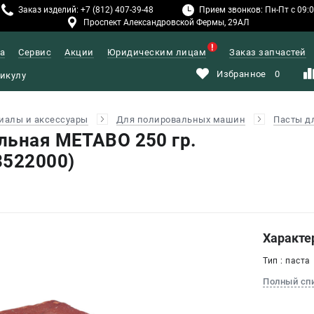
Заказ изделий: +7 (812) 407-39-48
Прием звонков: Пн-Пт с 09:00
Проспект Александровской Фермы, 29АЛ
а
Сервис
Акции
Юридическим лицам
Заказ запчастей
Избранное
0
иалы и аксессуары
Для полировальных машин
Пасты д
льная METABO 250 гр.
3522000)
Характе
Тип : паста
Полный сп