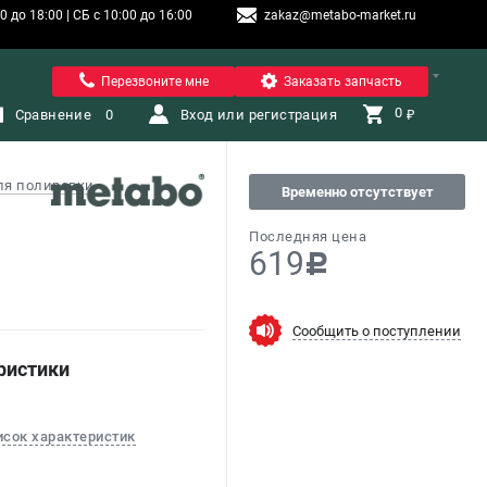
 до 18:00 | СБ с 10:00 до 16:00
zakaz@metabo-market.ru
Санкт-Петербург
Перезвоните мне
Заказать запчасть
0 
Сравнение
0
Вход или регистрация
₽
ля полировки
Временно отсутствует
Последняя цена
619
c
Сообщить о поступлении
ристики
исок характеристик