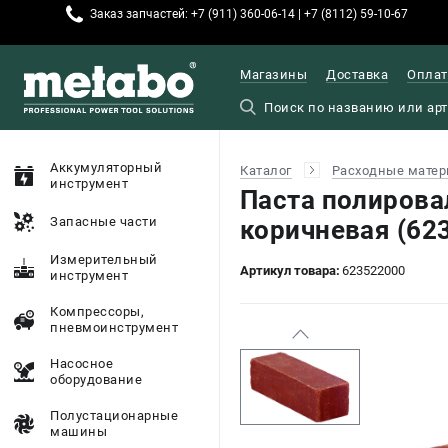
Заказ запчастей: +7 (911) 360-06-14 | +7 (8112) 59-10-67
Магазины
Доставка
Оплат
Аккумуляторный
Каталог
Расходные матер
инструмент
Паста полирова
Запасные части
коричневая (62
Измерительный
Артикул товара:
623522000
инструмент
Компрессоры,
пневмоинструмент
Насосное
оборудование
Полустационарные
машины