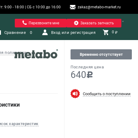
9:00 - 18:00 | СБ с 10:00 до 16:00
zakaz@metabo-market.ru
Помона
Перезвоните мне
Заказать запчасть
0 
Сравнение
0
Вход или регистрация
₽
ля полировки
Временно отсутствует
Последняя цена
640
c
Сообщить о поступлении
ристики
исок характеристик