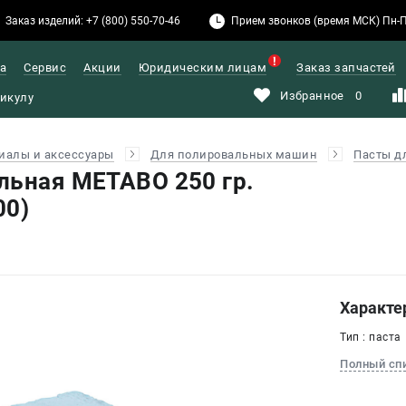
Заказ изделий: +7 (800) 550-70-46
Прием звонков (время МСК) Пн-Пт: 
а
Сервис
Акции
Юридическим лицам
Заказ запчастей
Избранное
0
иалы и аксессуары
Для полировальных машин
Пасты д
льная METABO 250 гр.
00)
Характе
Тип : паста
Полный сп