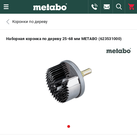
0 
Коронки по дереву
₽
САНКТ-ПЕТЕРБУРГ
Наборная коронка по дереву 25-68 мм METABO (623531000)
+7 (812) 407-39-48
- ЗАКАЗ ИЗДЕЛИЙ
+7 (911) 360-06-14 | +7 (8112) 59-10-67
- ЗАКАЗ ЗАПЧАСТЕЙ
ЗАКАЗАТЬ ЗАПЧАСТЬ
ВХОД ИЛИ РЕГИСТРАЦИЯ
КАТАЛОГ
АКЦИИ