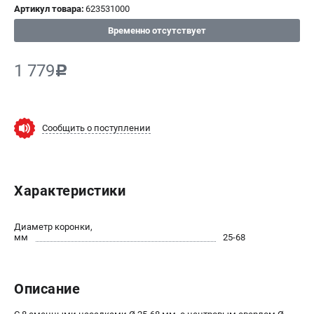
Артикул товара:
623531000
СРАВНЕНИЕ
(
0
)
Временно отсутствует
ИЗБРАННОЕ
(
0
)
1 779
c
МАГАЗИНЫ
Сообщить о поступлении
СЕРВИС
ПОДДЕРЖКА
Характеристики
Сервисный центр
ИНФОРМАЦИЯ
Диаметр коронки,
мм
25-68
Юридическим лицам
Контакты
Правила обмена и возврата
Описание
Способы оплаты