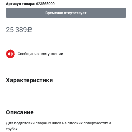
Артикул товара:
623565000
СРАВНЕНИЕ
(
0
)
Временно отсутствует
ИЗБРАННОЕ
(
0
)
25 389
c
МАГАЗИНЫ
Сообщить о поступлении
СЕРВИС
ПОДДЕРЖКА
Характеристики
Сервисный центр
ИНФОРМАЦИЯ
Юридическим лицам
Описание
Контакты
Правила обмена и возврата
Для подготовки сварных швов на плоских поверхностях и
Способы оплаты
трубах