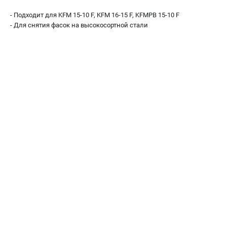
О компании
- Подходит для KFM 15-10 F, KFM 16-15 F, KFMPB 15-10 F
О бренде
- Для снятия фасок на высокосортной стали
Политика обработки персональных данных
Новости
Программа бонусов
Как нас найти
Пользовательское соглашение
СЕТЕВОЙ ЭЛЕКТРОИНСТРУМЕНТ
Угловые шлифмашины (УШМ)
Перфораторы
Дрели
Лобзики
Пылесосы
АККУМУЛЯТОРНЫЙ ИНСТРУМЕНТ
Аккумуляторные шуруповерты