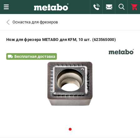
0 
Оснастка для фрезеров
₽
САНКТ-ПЕТЕРБУРГ
Нож для фрезера METABO для KFM, 10 шт. (623565000)
+7 (812) 407-39-48
- ЗАКАЗ ИЗДЕЛИЙ
Бесплатная доставка
+7 (911) 360-06-14 | +7 (8112) 59-10-67
- ЗАКАЗ ЗАПЧАСТЕЙ
ЗАКАЗАТЬ ЗАПЧАСТЬ
ВХОД ИЛИ РЕГИСТРАЦИЯ
КАТАЛОГ
АКЦИИ