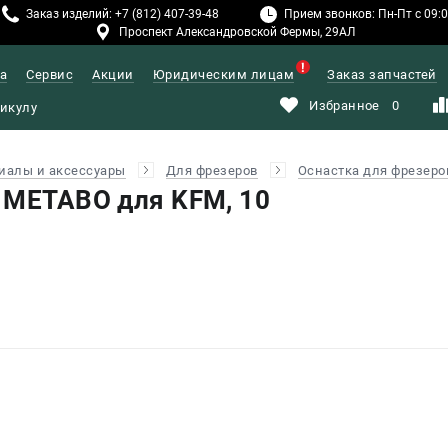
Заказ изделий: +7 (812) 407-39-48
Прием звонков: Пн-Пт с 09:00
Проспект Александровской Фермы, 29АЛ
а
Сервис
Акции
Юридическим лицам
Заказ запчастей
Избранное
0
иалы и аксессуары
Для фрезеров
Оснастка для фрезеро
 METABO для KFM, 10
)