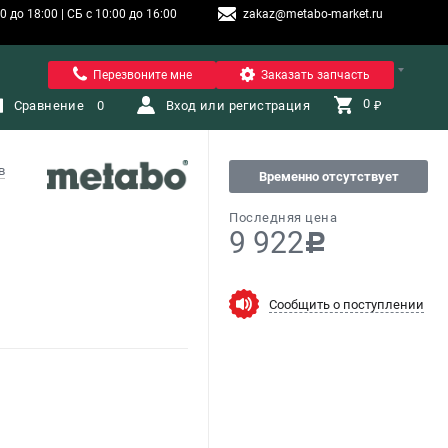
 до 18:00 | СБ с 10:00 до 16:00
zakaz@metabo-market.ru
Санкт-Петербург
Перезвоните мне
Заказать запчасть
0 
Сравнение
0
Вход или регистрация
₽
в
Временно отсутствует
Последняя цена
9 922
c
Сообщить о поступлении