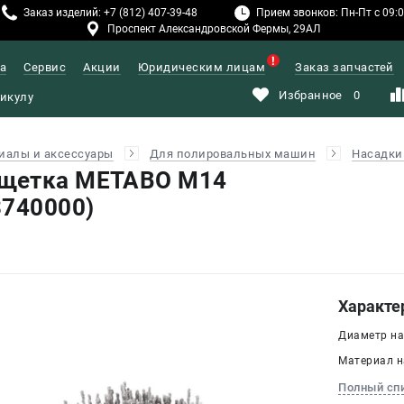
Заказ изделий: +7 (812) 407-39-48
Прием звонков: Пн-Пт с 09:00
Проспект Александровской Фермы, 29АЛ
а
Сервис
Акции
Юридическим лицам
Заказ запчастей
Избранное
0
иалы и аксессуары
Для полировальных машин
Насадки
щетка METABO M14
3740000)
Характе
Диаметр на
Материал н
Полный сп