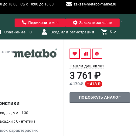
 до 18:00 | СБ с 10:00 до 16:00
zakaz@metabo-market.ru
Санкт-Петербург
Перезвоните мне
Заказать запчасть
0 
Сравнение
0
Вход или регистрация
₽
 полировальные
Нашли дешевле?
3 761 ₽
4 179 ₽
− 418 ₽
ПОДОБРАТЬ АНАЛОГ
ристики
садки, мм : 130
асадки : Синтетика
исок характеристик