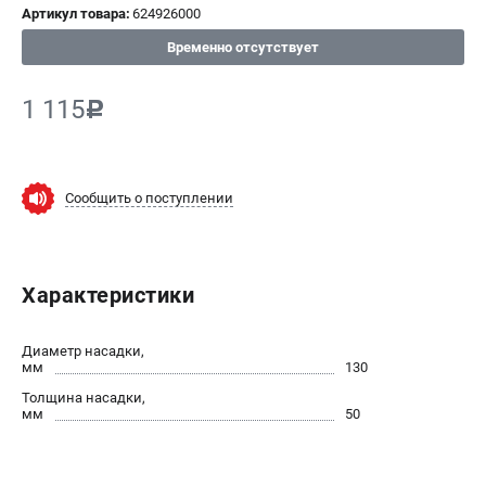
Артикул товара:
624926000
СРАВНЕНИЕ
(
0
)
Временно отсутствует
ИЗБРАННОЕ
(
0
)
1 115
c
МАГАЗИНЫ
Сообщить о поступлении
СЕРВИС
ПОДДЕРЖКА
Характеристики
Сервисный центр
ИНФОРМАЦИЯ
Диаметр насадки,
мм
130
Юридическим лицам
Толщина насадки,
Контакты
мм
50
Правила обмена и возврата
Способы оплаты