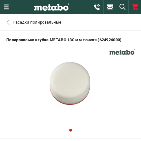
0 
Насадки полировальные
₽
САНКТ-ПЕТЕРБУРГ
Полировальная губка METABO 130 мм тонкая (624926000)
+7 (812) 407-39-48
- ЗАКАЗ ИЗДЕЛИЙ
+7 (911) 360-06-14 | +7 (8112) 59-10-67
- ЗАКАЗ ЗАПЧАСТЕЙ
ЗАКАЗАТЬ ЗАПЧАСТЬ
ВХОД ИЛИ РЕГИСТРАЦИЯ
КАТАЛОГ
АКЦИИ