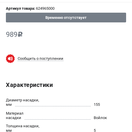
Артикул товара:
624965000
СРАВНЕНИЕ
(
0
)
Временно отсутствует
ИЗБРАННОЕ
(
0
)
989
c
МАГАЗИНЫ
СЕРВИС
Сообщить о поступлении
ПОДДЕРЖКА
Сервисный центр
Характеристики
ИНФОРМАЦИЯ
Диаметр насадки,
Юридическим лицам
мм
155
Контакты
Материал
насадки
Войлок
Правила обмена и возврата
Толщина насадки,
Способы оплаты
мм
5