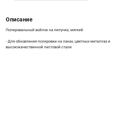
О компании
О бренде
Политика обработки персональных данных
Описание
Новости
Полировальный войлок на липучке, мягкий
Программа бонусов
Как нас найти
- Для обновления полировки на лаках, цветных металлах и
Пользовательское соглашение
высококачественной листовой стали
СЕТЕВОЙ ЭЛЕКТРОИНСТРУМЕНТ
Угловые шлифмашины (УШМ)
Перфораторы
Дрели
Лобзики
Пылесосы
АККУМУЛЯТОРНЫЙ ИНСТРУМЕНТ
Аккумуляторные шуруповерты