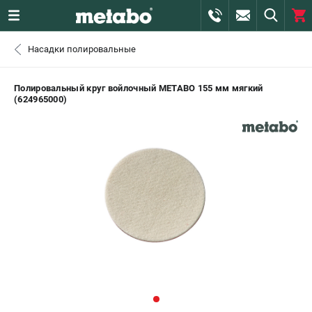
0 
Насадки полировальные
₽
САНКТ-ПЕТЕРБУРГ
Полировальный круг войлочный METABO 155 мм мягкий
(624965000)
+7 (812) 407-39-48
- ЗАКАЗ ИЗДЕЛИЙ
+7 (911) 360-06-14 | +7 (8112) 59-10-67
- ЗАКАЗ ЗАПЧАСТЕЙ
ЗАКАЗАТЬ ЗАПЧАСТЬ
ВХОД ИЛИ РЕГИСТРАЦИЯ
КАТАЛОГ
АКЦИИ