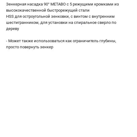
О компании
Зенкерная насадка 90° METABO с 5 режущими кромками из
О бренде
высококачественной быстрорежущей стали
HSS для остроугольной зенковки, с винтом с внутренним
Политика обработки персональных данных
шестигранником, для установки на спиральное сверло по
Новости
дереву
Программа бонусов
Как нас найти
- Может также использоваться как ограничитель глубины,
просто повернуть зенкер
Пользовательское соглашение
СЕТЕВОЙ ЭЛЕКТРОИНСТРУМЕНТ
Угловые шлифмашины (УШМ)
Перфораторы
Дрели
Лобзики
Пылесосы
АККУМУЛЯТОРНЫЙ ИНСТРУМЕНТ
Аккумуляторные шуруповерты