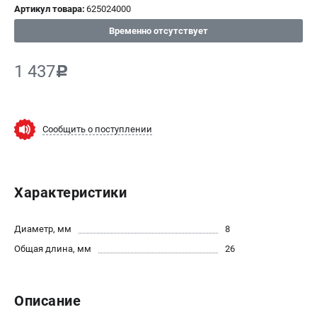
Артикул товара:
625024000
СРАВНЕНИЕ
(
0
)
Временно отсутствует
ИЗБРАННОЕ
(
0
)
1 437
c
МАГАЗИНЫ
Сообщить о поступлении
СЕРВИС
ПОДДЕРЖКА
Характеристики
Сервисный центр
ИНФОРМАЦИЯ
Диаметр, мм
8
Общая длина, мм
26
Юридическим лицам
Контакты
Правила обмена и возврата
Описание
Способы оплаты