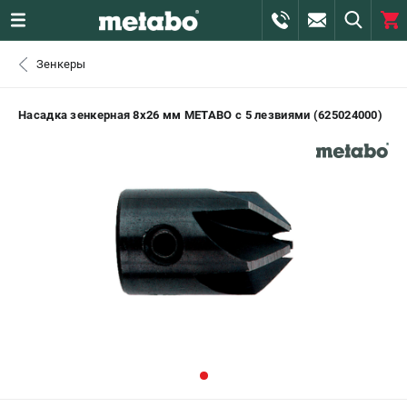
0 
Зенкеры
₽
САНКТ-ПЕТЕРБУРГ
Насадка зенкерная 8х26 мм METABO с 5 лезвиями (625024000)
+7 (812) 407-39-48
- ЗАКАЗ ИЗДЕЛИЙ
+7 (911) 360-06-14 | +7 (8112) 59-10-67
- ЗАКАЗ ЗАПЧАСТЕЙ
ЗАКАЗАТЬ ЗАПЧАСТЬ
ВХОД ИЛИ РЕГИСТРАЦИЯ
КАТАЛОГ
АКЦИИ