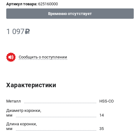
Артикул товара:
625160000
СРАВНЕНИЕ
(
0
)
Временно отсутствует
ИЗБРАННОЕ
(
0
)
1 097
c
МАГАЗИНЫ
Сообщить о поступлении
СЕРВИС
ПОДДЕРЖКА
Характеристики
Сервисный центр
ИНФОРМАЦИЯ
Металл
HSS-CO
Диаметр коронки,
Юридическим лицам
мм
14
Контакты
Длина коронки,
Правила обмена и возврата
мм
35
Способы оплаты