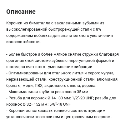
О компании
О бренде
Описание
Политика обработки персональных данных
Коронки из биметалла с закаленными зубьями из
Новости
высоколегированной быстрорежущей стали с 8%
Программа бонусов
содержанием кобальта для значительного увеличения
Как нас найти
износостойкости.
Пользовательское соглашение
- Более быстрое и более мягкое снятие стружки благодаря
оригинальной системе зубьев с нерегулярной формой и
СЕТЕВОЙ ЭЛЕКТРОИНСТРУМЕНТ
шагом; за счет этого - уменьшение вибрации
- Оптимизированы для стального литья и серого чугуна,
Угловые шлифмашины (УШМ)
нержавеющей стали, конструкционной стали, алюминия,
Перфораторы
бронзы, меди, ПВХ, акрилового стекла, дерева.
Дрели
- Максимальная глубина реза около 35 мм
- Резьба для коронок Ø 14–30 мм: 1/2"-20 UNF; резьба для
Лобзики
коронок Ø 32–152 мм: 5/8"-18 UNF
Пылесосы
- Коронки использовать только с соответствующим
установочным хвостовиком и центровочным сверлом.
АККУМУЛЯТОРНЫЙ ИНСТРУМЕНТ
Аккумуляторные шуруповерты