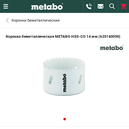
0 
Коронки биметаллические
₽
САНКТ-ПЕТЕРБУРГ
Коронка биметаллическая METABO HSS-CO 14 мм (625160000)
+7 (812) 407-39-48
- ЗАКАЗ ИЗДЕЛИЙ
+7 (911) 360-06-14 | +7 (8112) 59-10-67
- ЗАКАЗ ЗАПЧАСТЕЙ
ЗАКАЗАТЬ ЗАПЧАСТЬ
ВХОД ИЛИ РЕГИСТРАЦИЯ
КАТАЛОГ
АКЦИИ