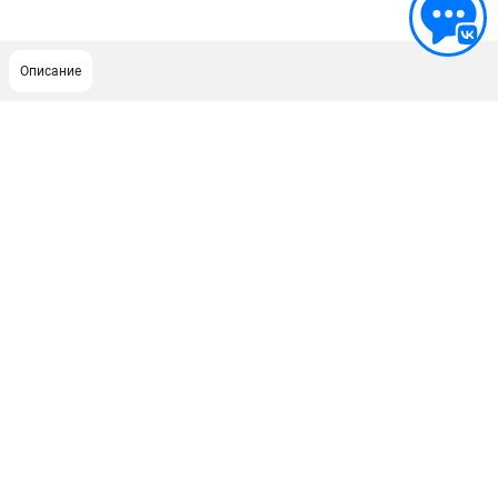
Описание
ПОДДЕРЖКА
Сервисный центр
ИНФОРМАЦИЯ
Юридическим лицам
Контакты
Правила обмена и возврата
Способы оплаты
О компании
О бренде