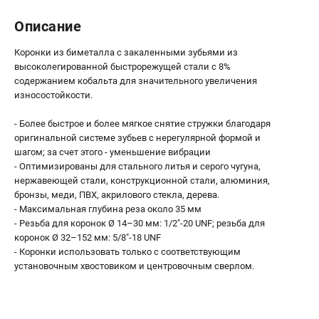
О компании
О бренде
Описание
Политика обработки персональных данных
Коронки из биметалла с закаленными зубьями из
Новости
высоколегированной быстрорежущей стали с 8%
Программа бонусов
содержанием кобальта для значительного увеличения
Как нас найти
износостойкости.
Пользовательское соглашение
- Более быстрое и более мягкое снятие стружки благодаря
оригинальной системе зубьев с нерегулярной формой и
СЕТЕВОЙ ЭЛЕКТРОИНСТРУМЕНТ
шагом; за счет этого - уменьшение вибрации
- Оптимизированы для стального литья и серого чугуна,
Угловые шлифмашины (УШМ)
нержавеющей стали, конструкционной стали, алюминия,
Перфораторы
бронзы, меди, ПВХ, акрилового стекла, дерева.
Дрели
- Максимальная глубина реза около 35 мм
- Резьба для коронок Ø 14–30 мм: 1/2"-20 UNF; резьба для
Лобзики
коронок Ø 32–152 мм: 5/8"-18 UNF
Пылесосы
- Коронки использовать только с соответствующим
установочным хвостовиком и центровочным сверлом.
АККУМУЛЯТОРНЫЙ ИНСТРУМЕНТ
Аккумуляторные шуруповерты