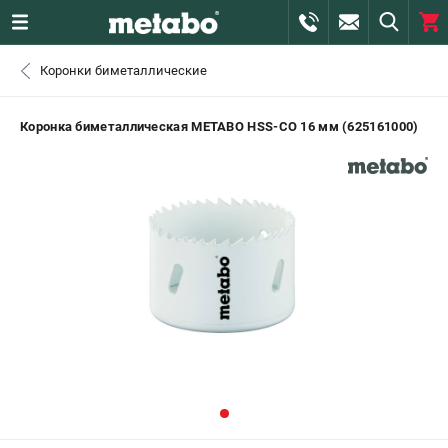
0 
Коронки биметаллические
₽
САНКТ-ПЕТЕРБУРГ
Коронка биметаллическая METABO HSS-CO 16 мм (625161000)
+7 (812) 407-39-48
- ЗАКАЗ ИЗДЕЛИЙ
+7 (911) 360-06-14 | +7 (8112) 59-10-67
- ЗАКАЗ ЗАПЧАСТЕЙ
ЗАКАЗАТЬ ЗАПЧАСТЬ
ВХОД ИЛИ РЕГИСТРАЦИЯ
КАТАЛОГ
АКЦИИ