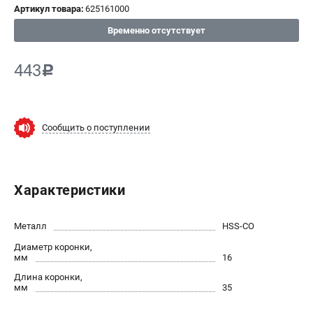
Артикул товара:
625161000
СРАВНЕНИЕ
(
0
)
Временно отсутствует
ИЗБРАННОЕ
(
0
)
443
c
МАГАЗИНЫ
Сообщить о поступлении
СЕРВИС
ПОДДЕРЖКА
Характеристики
Сервисный центр
ИНФОРМАЦИЯ
Металл
HSS-CO
Диаметр коронки,
Юридическим лицам
мм
16
Контакты
Длина коронки,
Правила обмена и возврата
мм
35
Способы оплаты