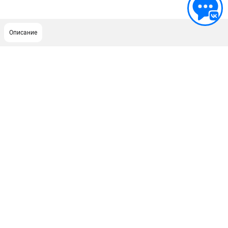
Описание
ПОДДЕРЖКА
Сервисный центр
ИНФОРМАЦИЯ
Юридическим лицам
Контакты
Правила обмена и возврата
Способы оплаты
О компании
О бренде