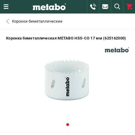
0 
Коронки биметаллические
₽
САНКТ-ПЕТЕРБУРГ
Коронка биметаллическая METABO HSS-CO 17 мм (625162000)
+7 (812) 407-39-48
- ЗАКАЗ ИЗДЕЛИЙ
+7 (911) 360-06-14 | +7 (8112) 59-10-67
- ЗАКАЗ ЗАПЧАСТЕЙ
ЗАКАЗАТЬ ЗАПЧАСТЬ
ВХОД ИЛИ РЕГИСТРАЦИЯ
КАТАЛОГ
АКЦИИ