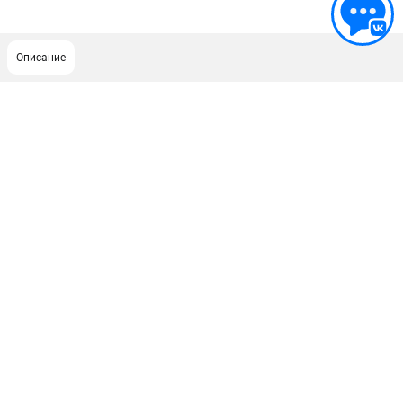
Описание
ПОДДЕРЖКА
Сервисный центр
ИНФОРМАЦИЯ
Юридическим лицам
Контакты
Правила обмена и возврата
Способы оплаты
О компании
О бренде