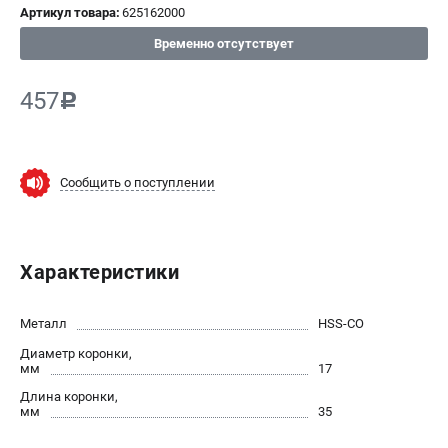
Артикул товара:
625162000
СРАВНЕНИЕ
(
0
)
Временно отсутствует
ИЗБРАННОЕ
(
0
)
457
c
МАГАЗИНЫ
Сообщить о поступлении
СЕРВИС
ПОДДЕРЖКА
Характеристики
Сервисный центр
ИНФОРМАЦИЯ
Металл
HSS-CO
Диаметр коронки,
Юридическим лицам
мм
17
Контакты
Длина коронки,
Правила обмена и возврата
мм
35
Способы оплаты