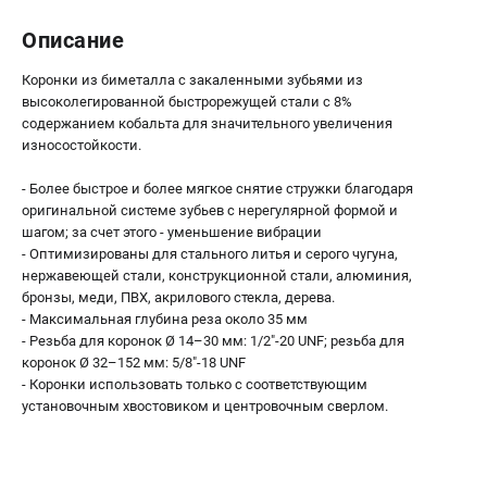
О компании
О бренде
Описание
Политика обработки персональных данных
Коронки из биметалла с закаленными зубьями из
Новости
высоколегированной быстрорежущей стали с 8%
Программа бонусов
содержанием кобальта для значительного увеличения
Как нас найти
износостойкости.
Пользовательское соглашение
- Более быстрое и более мягкое снятие стружки благодаря
оригинальной системе зубьев с нерегулярной формой и
СЕТЕВОЙ ЭЛЕКТРОИНСТРУМЕНТ
шагом; за счет этого - уменьшение вибрации
- Оптимизированы для стального литья и серого чугуна,
Угловые шлифмашины (УШМ)
нержавеющей стали, конструкционной стали, алюминия,
Перфораторы
бронзы, меди, ПВХ, акрилового стекла, дерева.
Дрели
- Максимальная глубина реза около 35 мм
- Резьба для коронок Ø 14–30 мм: 1/2"-20 UNF; резьба для
Лобзики
коронок Ø 32–152 мм: 5/8"-18 UNF
Пылесосы
- Коронки использовать только с соответствующим
установочным хвостовиком и центровочным сверлом.
АККУМУЛЯТОРНЫЙ ИНСТРУМЕНТ
Аккумуляторные шуруповерты