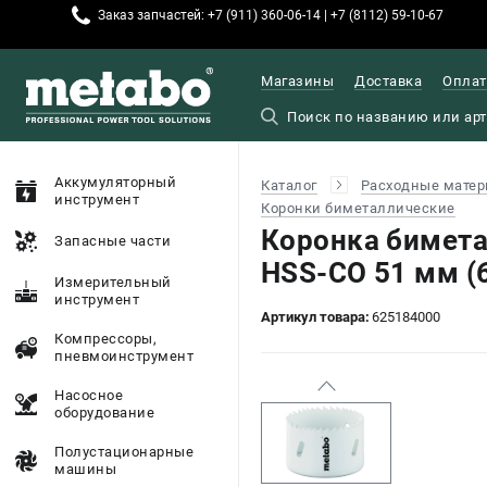
Заказ запчастей: +7 (911) 360-06-14 | +7 (8112) 59-10-67
Магазины
Доставка
Оплат
Аккумуляторный
Каталог
Расходные матер
инструмент
Коронки биметаллические
Коронка бимет
Запасные части
HSS-CO 51 мм (
Измерительный
инструмент
Артикул товара:
625184000
Компрессоры,
пневмоинструмент
Насосное
оборудование
Полустационарные
машины