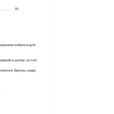
35
ржанием кобальта для
формой и шагом; за счет
люминия, бронзы, меди,
.