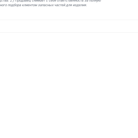
ства. 2.) Продавец снимает с себя ответственность за полную
ного подбора клиентом запасных частей для изделия.