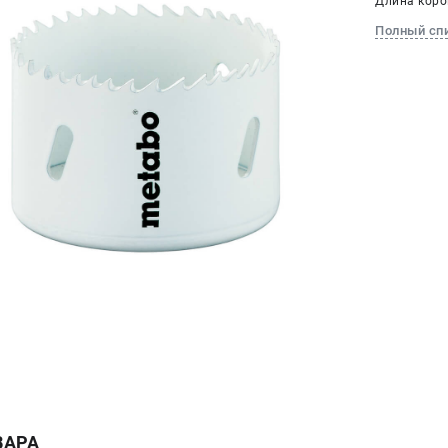
Длина корон
Полный сп
ВАРА