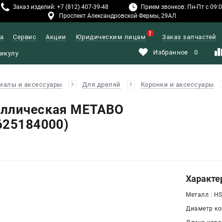
Заказ изделий: +7 (812) 407-39-48
Прием звонков: Пн-Пт с 09:00
Проспект Александровской Фермы, 29АЛ
а
Сервис
Акции
Юридическим лицам
Заказ запчастей
Избранное
0
иалы и аксессуары
Для дрелей
Коронки и аксессуары
аллическая METABO
625184000)
Характе
Металл : H
Диаметр кор