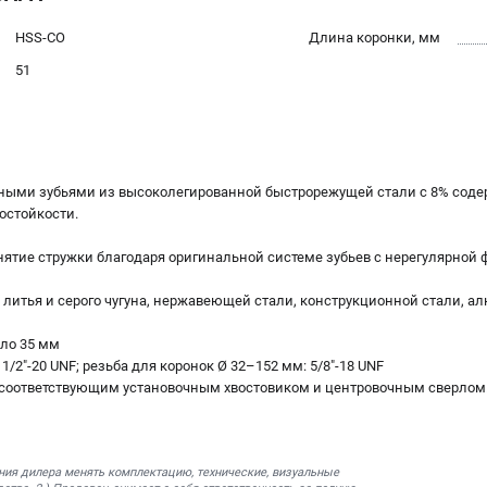
HSS-CO
Длина коронки, мм
51
нными зубьями из высоколегированной быстрорежущей стали с 8% соде
остойкости.
снятие стружки благодаря оригинальной системе зубьев с нерегулярной 
 литья и серого чугуна, нержавеющей стали, конструкционной стали, а
оло 35 мм
 1/2"-20 UNF; резьба для коронок Ø 32–152 мм: 5/8"-18 UNF
с соответствующим установочным хвостовиком и центровочным сверлом
ния дилера менять комплектацию, технические, визуальные