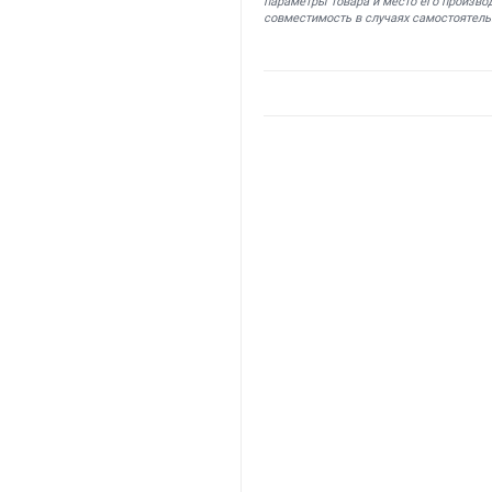
параметры товара и место его производ
совместимость в случаях самостоятель