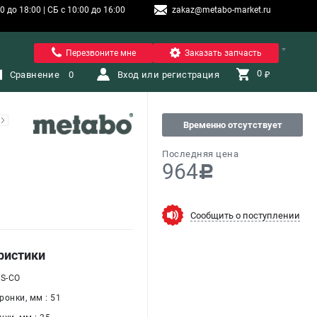
 до 18:00 | СБ с 10:00 до 16:00
zakaz@metabo-market.ru
Санкт-Петербург
Перезвоните мне
Заказать запчасть
0 
Сравнение
0
Вход или регистрация
₽
Временно отсутствует
Последняя цена
964
c
Сообщить о поступлении
ристики
SS-CO
онки, мм : 51