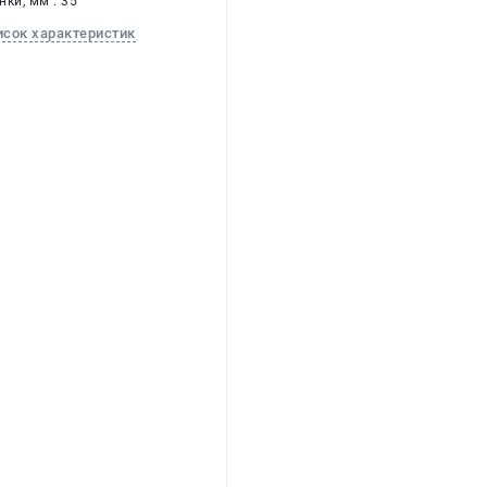
ки, мм : 35
исок характеристик