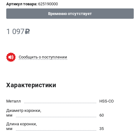
Артикул товара:
625190000
СРАВНЕНИЕ
(
0
)
Временно отсутствует
ИЗБРАННОЕ
(
0
)
1 097
c
МАГАЗИНЫ
Сообщить о поступлении
СЕРВИС
ПОДДЕРЖКА
Характеристики
Сервисный центр
ИНФОРМАЦИЯ
Металл
HSS-CO
Диаметр коронки,
Юридическим лицам
мм
60
Контакты
Длина коронки,
Правила обмена и возврата
мм
35
Способы оплаты