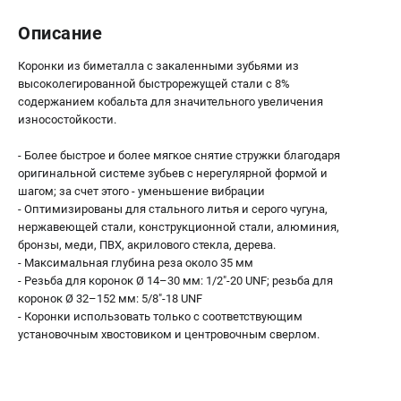
О компании
О бренде
Описание
Политика обработки персональных данных
Коронки из биметалла с закаленными зубьями из
Новости
высоколегированной быстрорежущей стали с 8%
Программа бонусов
содержанием кобальта для значительного увеличения
Как нас найти
износостойкости.
Пользовательское соглашение
- Более быстрое и более мягкое снятие стружки благодаря
оригинальной системе зубьев с нерегулярной формой и
СЕТЕВОЙ ЭЛЕКТРОИНСТРУМЕНТ
шагом; за счет этого - уменьшение вибрации
- Оптимизированы для стального литья и серого чугуна,
Угловые шлифмашины (УШМ)
нержавеющей стали, конструкционной стали, алюминия,
Перфораторы
бронзы, меди, ПВХ, акрилового стекла, дерева.
Дрели
- Максимальная глубина реза около 35 мм
- Резьба для коронок Ø 14–30 мм: 1/2"-20 UNF; резьба для
Лобзики
коронок Ø 32–152 мм: 5/8"-18 UNF
Пылесосы
- Коронки использовать только с соответствующим
установочным хвостовиком и центровочным сверлом.
АККУМУЛЯТОРНЫЙ ИНСТРУМЕНТ
Аккумуляторные шуруповерты