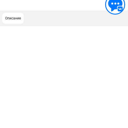
Описание
ПОДДЕРЖКА
Сервисный центр
ИНФОРМАЦИЯ
Юридическим лицам
Контакты
Правила обмена и возврата
Способы оплаты
О компании
О бренде