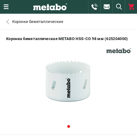
0 
Коронки биметаллические
₽
САНКТ-ПЕТЕРБУРГ
Коронка биметаллическая METABO HSS-CO 98 мм (625204000)
+7 (812) 407-39-48
- ЗАКАЗ ИЗДЕЛИЙ
+7 (911) 360-06-14 | +7 (8112) 59-10-67
- ЗАКАЗ ЗАПЧАСТЕЙ
ЗАКАЗАТЬ ЗАПЧАСТЬ
ВХОД ИЛИ РЕГИСТРАЦИЯ
КАТАЛОГ
АКЦИИ