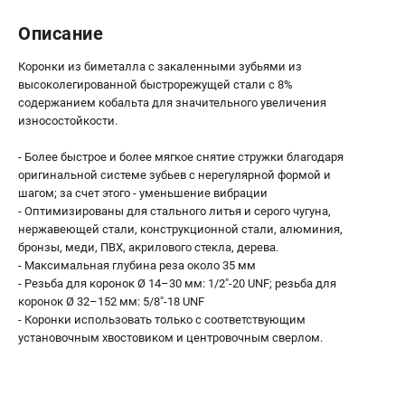
О компании
О бренде
Описание
Политика обработки персональных данных
Коронки из биметалла с закаленными зубьями из
Новости
высоколегированной быстрорежущей стали с 8%
Программа бонусов
содержанием кобальта для значительного увеличения
Как нас найти
износостойкости.
Пользовательское соглашение
- Более быстрое и более мягкое снятие стружки благодаря
оригинальной системе зубьев с нерегулярной формой и
СЕТЕВОЙ ЭЛЕКТРОИНСТРУМЕНТ
шагом; за счет этого - уменьшение вибрации
- Оптимизированы для стального литья и серого чугуна,
Угловые шлифмашины (УШМ)
нержавеющей стали, конструкционной стали, алюминия,
Перфораторы
бронзы, меди, ПВХ, акрилового стекла, дерева.
Дрели
- Максимальная глубина реза около 35 мм
- Резьба для коронок Ø 14–30 мм: 1/2"-20 UNF; резьба для
Лобзики
коронок Ø 32–152 мм: 5/8"-18 UNF
Пылесосы
- Коронки использовать только с соответствующим
установочным хвостовиком и центровочным сверлом.
АККУМУЛЯТОРНЫЙ ИНСТРУМЕНТ
Аккумуляторные шуруповерты