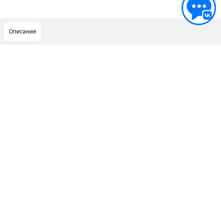
Описание
ПОДДЕРЖКА
Сервисный центр
ИНФОРМАЦИЯ
Юридическим лицам
Контакты
Правила обмена и возврата
Способы оплаты
О компании
О бренде