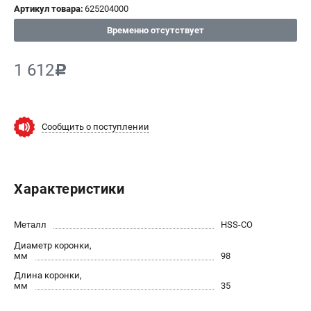
Артикул товара:
625204000
СРАВНЕНИЕ
(
0
)
Временно отсутствует
ИЗБРАННОЕ
(
0
)
1 612
c
МАГАЗИНЫ
Сообщить о поступлении
СЕРВИС
ПОДДЕРЖКА
Характеристики
Сервисный центр
ИНФОРМАЦИЯ
Металл
HSS-CO
Диаметр коронки,
Юридическим лицам
мм
98
Контакты
Длина коронки,
Правила обмена и возврата
мм
35
Способы оплаты