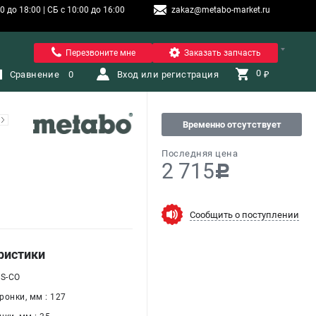
 до 18:00 | СБ с 10:00 до 16:00
zakaz@metabo-market.ru
Санкт-Петербург
Перезвоните мне
Заказать запчасть
0 
Сравнение
0
Вход или регистрация
₽
Временно отсутствует
Последняя цена
2 715
c
Сообщить о поступлении
ристики
SS-CO
ронки, мм : 127