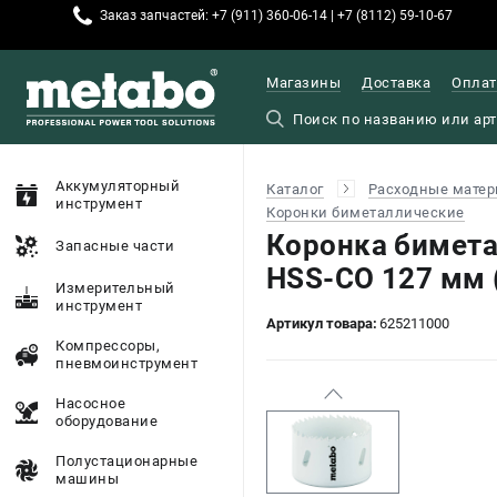
Заказ запчастей: +7 (911) 360-06-14 | +7 (8112) 59-10-67
Магазины
Доставка
Оплат
Аккумуляторный
Каталог
Расходные матер
инструмент
Коронки биметаллические
Коронка бимет
Запасные части
HSS-CO 127 мм 
Измерительный
инструмент
Артикул товара:
625211000
Компрессоры,
пневмоинструмент
Насосное
оборудование
Полустационарные
машины