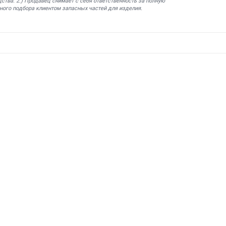
ства. 2.) Продавец снимает с себя ответственность за полную
ного подбора клиентом запасных частей для изделия.