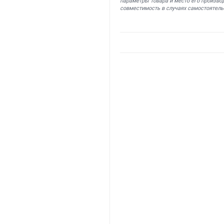
параметры товара и место его производ
совместимость в случаях самостоятель