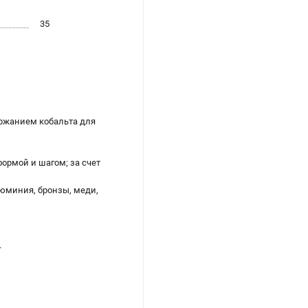
35
ржанием кобальта для
формой и шагом; за счет
люминия, бронзы, меди,
.