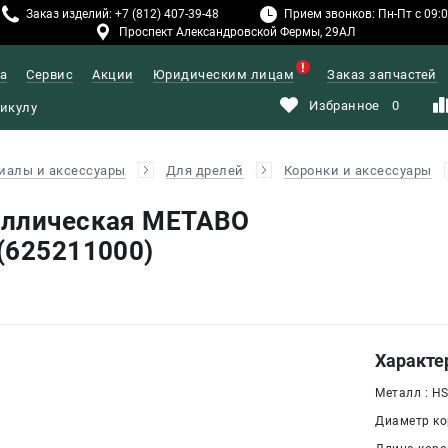
Заказ изделий: +7 (812) 407-39-48
Прием звонков: Пн-Пт с 09:00
Проспект Александровской Фермы, 29АЛ
а
Сервис
Акции
Юридическим лицам
Заказ запчастей
Избранное
0
иалы и аксессуары
Для дрелей
Коронки и аксессуары
аллическая METABO
(625211000)
Характе
Металл : H
Диаметр ко