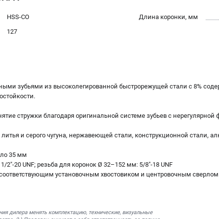
HSS-CO
Длина коронки, мм
127
нными зубьями из высоколегированной быстрорежущей стали с 8% соде
остойкости.
снятие стружки благодаря оригинальной системе зубьев с нерегулярной 
 литья и серого чугуна, нержавеющей стали, конструкционной стали, а
оло 35 мм
 1/2"-20 UNF; резьба для коронок Ø 32–152 мм: 5/8"-18 UNF
с соответствующим установочным хвостовиком и центровочным сверлом
ния дилера менять комплектацию, технические, визуальные