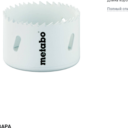
Длина корон
Полный сп
ВАРА