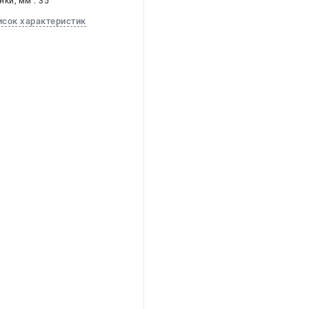
ки, мм : 35
исок характеристик