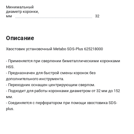
О компании
Минимальный
О бренде
диаметр коронки,
мм
32
Политика обработки персональных данных
Новости
Программа бонусов
Описание
Как нас найти
Пользовательское соглашение
Хвостовик установочный Metabo SDS-Plus 625218000
- Применяется при сверлении биметаллическими коронками
СЕТЕВОЙ ЭЛЕКТРОИНСТРУМЕНТ
HSS.
Угловые шлифмашины (УШМ)
- Предназначен для быстрой смены коронок без
дополнительного инструмента.
Перфораторы
- Переходник оснащен центрирующим сверлом.
Дрели
- Подходит для работы коронками диаметром от 32 мм до 152
Лобзики
мм.
Пылесосы
- Соединяется с перфоратором при помощи хвостовика SDS-
plus.
АККУМУЛЯТОРНЫЙ ИНСТРУМЕНТ
Аккумуляторные шуруповерты