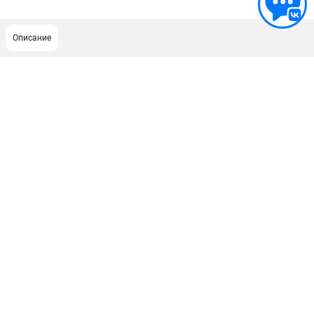
Описание
ПОДДЕРЖКА
Сервисный центр
ИНФОРМАЦИЯ
Юридическим лицам
Контакты
Правила обмена и возврата
Способы оплаты
О компании
О бренде