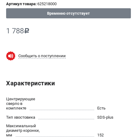
Артикул товара:
625218000
СРАВНЕНИЕ
(
0
)
Временно отсутствует
ИЗБРАННОЕ
(
0
)
1 788
c
МАГАЗИНЫ
Сообщить о поступлении
СЕРВИС
ПОДДЕРЖКА
Характеристики
Сервисный центр
ИНФОРМАЦИЯ
Центрирующее
сверло в
комплекте
Юридическим лицам
Есть
Контакты
Тип хвостовика
SDS-plus
Правила обмена и возврата
Максимальный
диаметр коронки,
Способы оплаты
мм
152