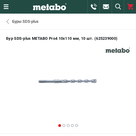
0 
Буры SDS-plus
₽
САНКТ-ПЕТЕРБУРГ
Бур SDS-plus METABO Pro4 10x110 мм, 10 шт. (625239000)
+7 (812) 407-39-48
- ЗАКАЗ ИЗДЕЛИЙ
+7 (911) 360-06-14 | +7 (8112) 59-10-67
- ЗАКАЗ ЗАПЧАСТЕЙ
ЗАКАЗАТЬ ЗАПЧАСТЬ
ВХОД ИЛИ РЕГИСТРАЦИЯ
КАТАЛОГ
АКЦИИ