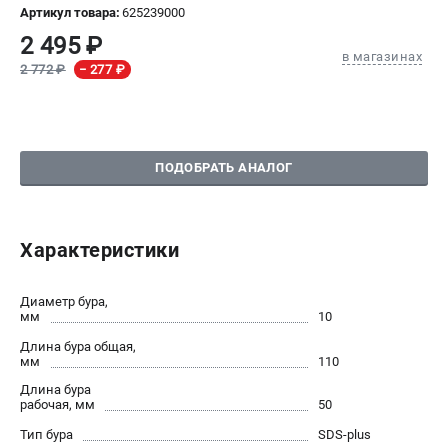
Артикул товара:
625239000
СРАВНЕНИЕ
(
0
)
2 495 ₽
в магазинах
2 772 ₽
− 277 ₽
ИЗБРАННОЕ
(
0
)
МАГАЗИНЫ
ПОДОБРАТЬ АНАЛОГ
СЕРВИС
ПОДДЕРЖКА
Характеристики
Сервисный центр
Диаметр бура,
мм
10
ИНФОРМАЦИЯ
Длина бура общая,
Юридическим лицам
мм
110
Контакты
Длина бура
Правила обмена и возврата
рабочая, мм
50
Способы оплаты
Тип бура
SDS-plus