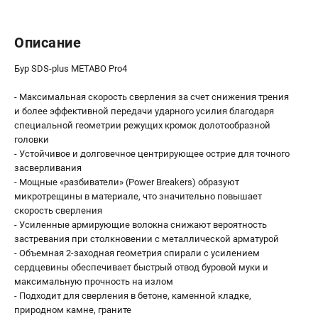
О компании
О бренде
Описание
Политика обработки персональных данных
Новости
Бур SDS-plus METABO Pro4
Программа бонусов
Как нас найти
- Максимальная скорость сверления за счет снижения трения
Пользовательское соглашение
и более эффективной передачи ударного усилия благодаря
специальной геометрии режущих кромок долотообразной
головки
СЕТЕВОЙ ЭЛЕКТРОИНСТРУМЕНТ
- Устойчивое и долговечное центрирующее острие для точного
засверливания
Угловые шлифмашины (УШМ)
- Мощные «разбиватели» (Power Breakers) образуют
Перфораторы
микротрещины в материале, что значительно повышает
Дрели
скорость сверления
Лобзики
- Усиленные армирующие волокна снижают вероятность
застревания при столкновении с металлической арматурой
Пылесосы
- Объемная 2-заходная геометрия спирали с усилением
сердцевины обеспечивает быстрый отвод буровой муки и
АККУМУЛЯТОРНЫЙ ИНСТРУМЕНТ
максимальную прочность на излом
- Подходит для сверления в бетоне, каменной кладке,
Аккумуляторные шуруповерты
природном камне, граните