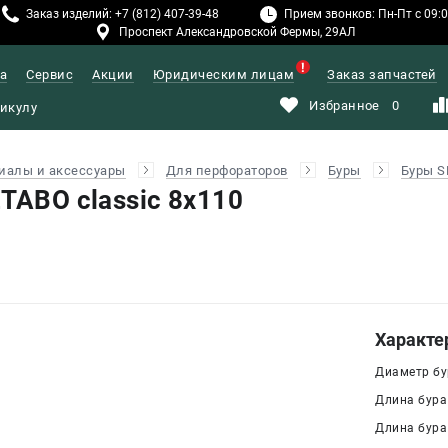
Заказ изделий: +7 (812) 407-39-48
Прием звонков: Пн-Пт с 09:00
Проспект Александровской Фермы, 29АЛ
а
Сервис
Акции
Юридическим лицам
Заказ запчастей
Избранное
0
иалы и аксессуары
Для перфораторов
Буры
Буры S
TABO classic 8x110
Характе
Диаметр бур
Длина бура
Длина бура 