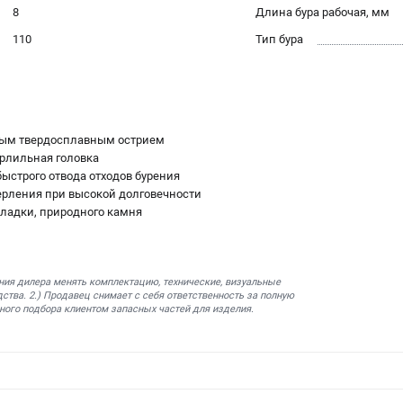
8
Длина бура рабочая, мм
110
Тип бура
нным твердосплавным острием
рлильная головка
ыстрого отвода отходов бурения
ерления при высокой долговечности
кладки, природного камня
ния дилера менять комплектацию, технические, визуальные
ства. 2.) Продавец снимает с себя ответственность за полную
ного подбора клиентом запасных частей для изделия.