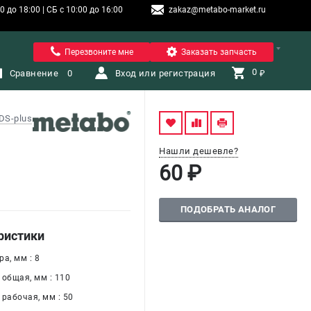
 до 18:00 | СБ с 10:00 до 16:00
zakaz@metabo-market.ru
Санкт-Петербург
Перезвоните мне
Заказать запчасть
0 
Сравнение
0
Вход или регистрация
₽
DS-plus
Нашли дешевле?
60 ₽
ПОДОБРАТЬ АНАЛОГ
ристики
а, мм : 8
 общая, мм : 110
рабочая, мм : 50