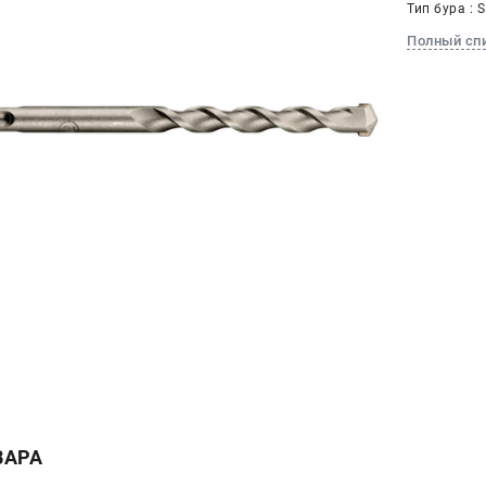
Тип бура : 
Полный сп
ВАРА