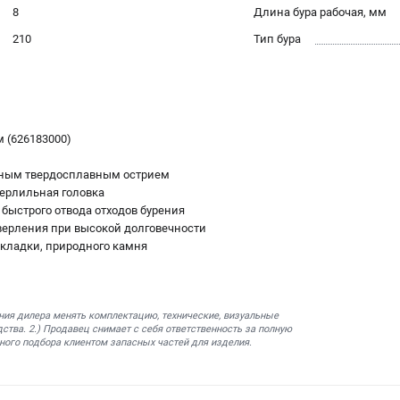
8
Длина бура рабочая, мм
210
Тип бура
 (626183000)
енным твердосплавным острием
ерлильная головка
 быстрого отвода отходов бурения
верления при высокой долговечности
 кладки, природного камня
ния дилера менять комплектацию, технические, визуальные
ства. 2.) Продавец снимает с себя ответственность за полную
ного подбора клиентом запасных частей для изделия.