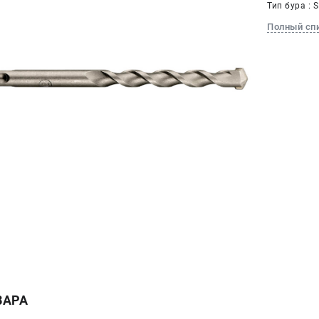
Тип бура : 
Полный сп
ВАРА