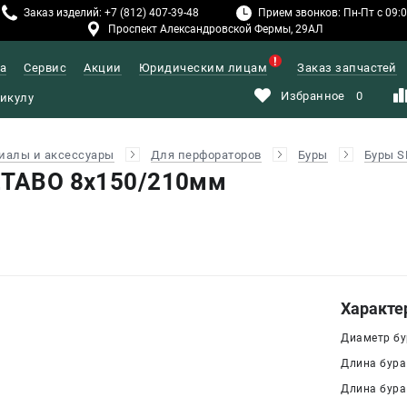
Заказ изделий: +7 (812) 407-39-48
Прием звонков: Пн-Пт с 09:00
Проспект Александровской Фермы, 29АЛ
а
Сервис
Акции
Юридическим лицам
Заказ запчастей
Избранное
0
иалы и аксессуары
Для перфораторов
Буры
Буры S
ETABO 8x150/210мм
Характе
Диаметр бур
Длина бура
Длина бура