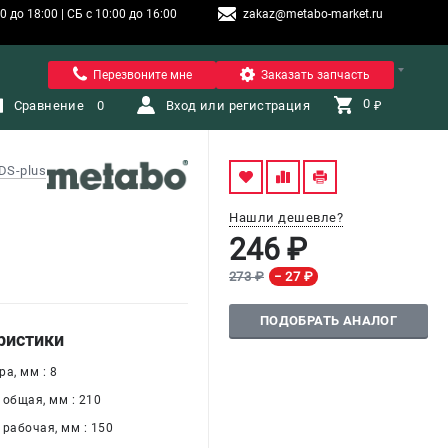
 до 18:00 | СБ с 10:00 до 16:00
zakaz@metabo-market.ru
Санкт-Петербург
Перезвоните мне
Заказать запчасть
0 
Сравнение
0
Вход или регистрация
₽
DS-plus
Нашли дешевле?
246 ₽
273 ₽
− 27 ₽
ПОДОБРАТЬ АНАЛОГ
ристики
а, мм : 8
 общая, мм : 210
 рабочая, мм : 150