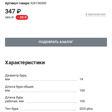
Артикул товара:
626196000
СРАВНЕНИЕ
(
0
)
347 ₽
в магазинах
386 ₽
− 39 ₽
ИЗБРАННОЕ
(
0
)
МАГАЗИНЫ
ПОДОБРАТЬ АНАЛОГ
СЕРВИС
ПОДДЕРЖКА
Характеристики
Сервисный центр
Диаметр бура,
мм
14
ИНФОРМАЦИЯ
Длина бура общая,
Юридическим лицам
мм
160
Контакты
Длина бура
Правила обмена и возврата
рабочая, мм
100
Способы оплаты
Тип бура
SDS-plus