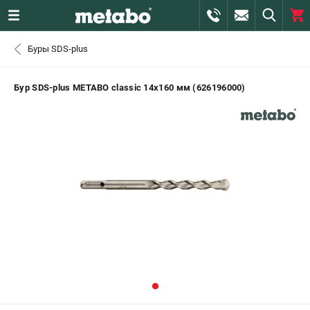
0 
Буры SDS-plus
₽
САНКТ-ПЕТЕРБУРГ
Бур SDS-plus METABO classic 14х160 мм (626196000)
+7 (812) 407-39-48
- ЗАКАЗ ИЗДЕЛИЙ
+7 (911) 360-06-14 | +7 (8112) 59-10-67
- ЗАКАЗ ЗАПЧАСТЕЙ
ЗАКАЗАТЬ ЗАПЧАСТЬ
ВХОД ИЛИ РЕГИСТРАЦИЯ
КАТАЛОГ
АКЦИИ