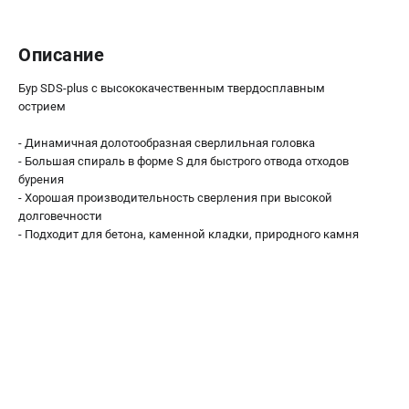
О компании
О бренде
Описание
Политика обработки персональных данных
Новости
Бур SDS-plus с высококачественным твердосплавным
Программа бонусов
острием
Как нас найти
Пользовательское соглашение
- Динамичная долотообразная сверлильная головка
- Большая спираль в форме S для быстрого отвода отходов
бурения
СЕТЕВОЙ ЭЛЕКТРОИНСТРУМЕНТ
- Хорошая производительность сверления при высокой
долговечности
Угловые шлифмашины (УШМ)
- Подходит для бетона, каменной кладки, природного камня
Перфораторы
Дрели
Лобзики
Пылесосы
АККУМУЛЯТОРНЫЙ ИНСТРУМЕНТ
Аккумуляторные шуруповерты