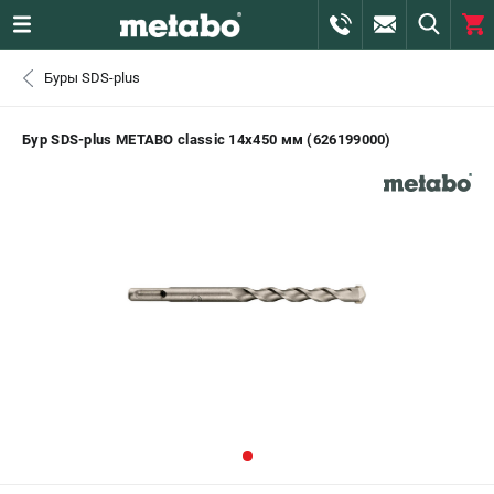
0 
Буры SDS-plus
₽
САНКТ-ПЕТЕРБУРГ
Бур SDS-plus METABO classic 14х450 мм (626199000)
+7 (812) 407-39-48
- ЗАКАЗ ИЗДЕЛИЙ
+7 (911) 360-06-14 | +7 (8112) 59-10-67
- ЗАКАЗ ЗАПЧАСТЕЙ
ЗАКАЗАТЬ ЗАПЧАСТЬ
ВХОД ИЛИ РЕГИСТРАЦИЯ
КАТАЛОГ
АКЦИИ