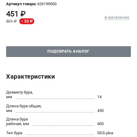
Артикул товара:
626199000
СРАВНЕНИЕ
(
0
)
451 ₽
в магазинах
501 ₽
− 50 ₽
ИЗБРАННОЕ
(
0
)
МАГАЗИНЫ
ПОДОБРАТЬ АНАЛОГ
СЕРВИС
ПОДДЕРЖКА
Характеристики
Сервисный центр
Диаметр бура,
мм
14
ИНФОРМАЦИЯ
Длина бура общая,
Юридическим лицам
мм
450
Контакты
Длина бура
Правила обмена и возврата
рабочая, мм
400
Способы оплаты
Тип бура
SDS-plus