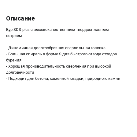
О компании
О бренде
Описание
Политика обработки персональных данных
Новости
Бур SDS-plus с высококачественным твердосплавным
Программа бонусов
острием
Как нас найти
Пользовательское соглашение
- Динамичная долотообразная сверлильная головка
- Большая спираль в форме S для быстрого отвода отходов
бурения
СЕТЕВОЙ ЭЛЕКТРОИНСТРУМЕНТ
- Хорошая производительность сверления при высокой
долговечности
Угловые шлифмашины (УШМ)
- Подходит для бетона, каменной кладки, природного камня
Перфораторы
Дрели
Лобзики
Пылесосы
АККУМУЛЯТОРНЫЙ ИНСТРУМЕНТ
Аккумуляторные шуруповерты